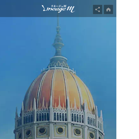
記念イベント
話せる島通信#2