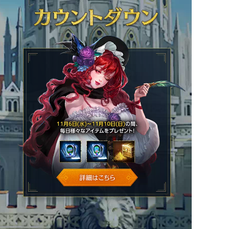
カウントダウン
期間中のみ神
11月6日(