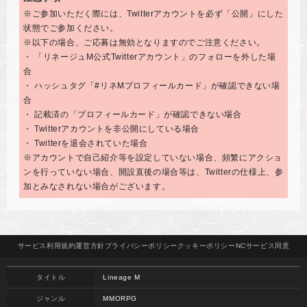
※ご参加いただく際には、Twitterアカウントを必ず「公開」にした
状態でご参加ください。
※以下の場合、ご応募は無効となりますのでご注意ください。
・ 「リネージュM公式Twitterアカウント」のフォローを外した場
合
・ ハッシュタグ「#リネMプロフィールカード」が確認できない場
合
・ 記載済の「プロフィールカード」が確認できない場合
・ Twitterアカウントを非公開にしている場合
・ Twitterを退会されていた場合
※アカウントで自己紹介等を設定していない場合、頻繁にアクショ
ンを行っていない場合、開設直後の場合等は、Twitterの仕様上、参
加とみなされない場合がございます。
サービス
利用規約
運営方針
プライバシー
ポリシー
クッキー
ポリシー
NCサービス
同意
タイトル
Lineage M
ジャンル
MMORPG