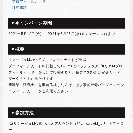
・
プロフィールカード
・
注意事項
▼キャンペーン期間
2021年5月18日(火) ～ 2021年5月26日(水)メンテナンス前まで
▼概要
リネージュMの公式プロフィールカードが登場！
プロフィールカードを記載してTwitterにハッシュタグ「#リネMプロ
フィールカード」をつけて投稿すると、抽選で3名様に[変身カード]
ダークナイトが当たります！
新職業「狂戦士」を事前作成した方は、ぜひ事前登録バージョンのプ
ロフィールカードをご利用ください。
▼参加方法
(1)リネージュM公式Twitterアカウント（@LineageM_JP）をフォロ
ー