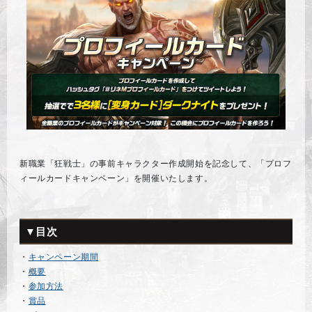
新職業「狂戦士」の事前キャラクター作成開始を記念して、「プロフ
ィールカードキャンペーン」を開催いたします。
▼目次
・
キャンペーン期間
・
概要
・
参加方法
・
賞品