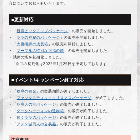
容についてお知らせいたします。
■更新対応
・「
新春ピックアップパッケージ
」の販売を開始しました。
・「
ララの神秘のパッケージ
」の販売を開始しました。
・「
大魔術師の成長箱
」の販売を開始しました。
・「
マーブルの特別な祝福の箱
」の販売を開始しました。
・試練の塔を初期化しました。
└次回の初期化は2022年1月26日を予定しております。
■イベント/キャンペーン終了対応
・「
秩序の錬金
」の実装期間が終了しました。
・「
ファンタスティッククリスマスパッケージ
」が終了しました。
・「
冬商人の宝パッケージ
」の販売が終了しました。
・「
ダークハーディンの遺物箱
」の販売が終了しました。
・「
輝くララのパッケージ
」の販売が終了しました。
・「
アデン城商人の交易品
」の販売が終了しました。
注意事項