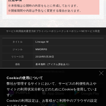
※本情報は公開時の内容をもとに作成しております。
※開催期間や内容は予告なく変更する場合があります。
サービス
利用規約
運営方針
プライバシー
ポリシー
クッキー
ポリシー
NCサービス
同意
タイトル
Lineage M
ジャンル
MMORPG
リリース日
2019年5月29日
価格
基本無料（アイテム課金あり）
対応OS
iOS/Android/Windows11
Cookieの使用について
開発
NC
弊社が管理するサイトにおいて、サービスの利便性向上や
サイトの利用状況分析などのためにCookieを使用していま
す。
Cookieの利用設定は、お客様がご利用中のブラウザの設定