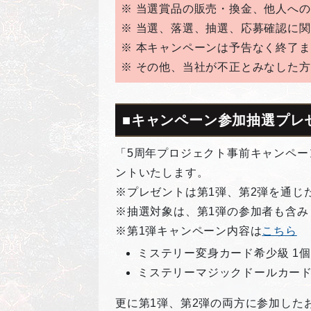
※ 当選賞品の販売・換金、他人へ
※ 当選、落選、抽選、応募確認に
※ 本キャンペーンは予告なく終了
※ その他、当社が不正とみなした
■キャンペーン参加抽選プレ
「5周年プロジェクト事前キャンペー
ントいたします。
※プレゼントは第1弾、第2弾を通じ
※抽選対象は、第1弾の参加者も含み
※第1弾キャンペーン内容は
こちら
ミステリー変身カード希少級 1個
ミステリーマジックドールカード希
更に第1弾、第2弾の両方に参加した