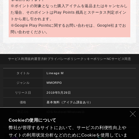
※ポイントの対象となった購入アイテムを返品またはキャンセルし
た場合、そのポイントはPlay Points 残高とステータス判定ポイン
トから差し引かれます。
※Google Play Pointsに関するお問い合わせは、Google社までお
問い合わせください。
サービス
利用規約
運営方針
プライバシー
ポリシー
クッキー
ポリシー
NCサービス
同意
タイトル
Lineage M
ジャンル
MMORPG
リリース日
2019年5月29日
価格
基本無料（アイテム課金あり）
対応OS
iOS/Android/Windows11
Cookieの使用について
開発
NC
弊社が管理するサイトにおいて、サービスの利便性向上や
サイトの利用状況分析などのためにCookieを使用していま