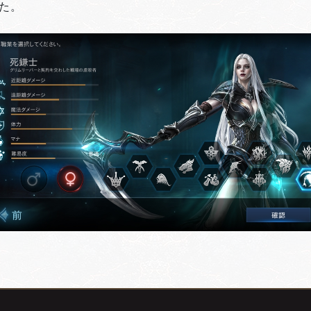
した。
」