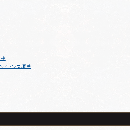
整
調整
のバランス調整