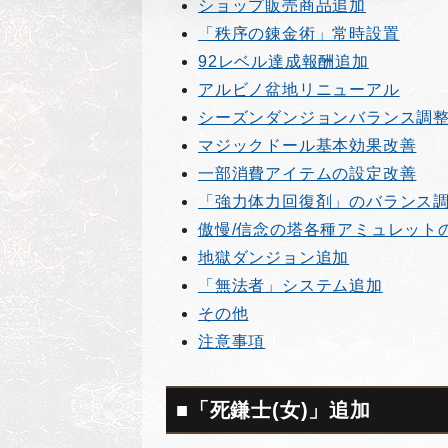
ショップ販売商品追加
「秩序の錬金術」常時設置
92レベル達成報酬追加
アルビノ盆地リニューアル
シーズンダンジョンバランス調
マジックドール基本効果改善
一部消費アイテムの設定改善
「強力体力回復剤」のバランス
傲慢/信念の塔各種アミュレット
地獄ダンジョン追加
「無法者」システム追加
その他
注意事項
■「死鎌士(女)」追加