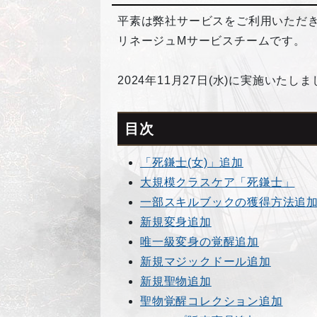
平素は弊社サービスをご利用いただ
リネージュMサービスチームです。
2024年11月27日(水)に実施いた
目次
「死鎌士(女)」追加
大規模クラスケア「死鎌士」
一部スキルブックの獲得方法追
新規変身追加
唯一級変身の覚醒追加
新規マジックドール追加
新規聖物追加
聖物覚醒コレクション追加