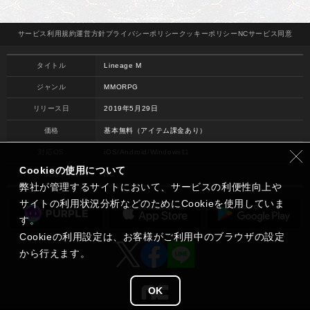
サービス
利用規約
運営方針
プライバシー
ポリシー
クッキー
ポリシー
NCサービス
同意
タイトル
Lineage M
ジャンル
MMORPG
リリース日
2019年5月29日
価格
基本無料（アイテム課金あり）
対応OS
iOS/Android/Windows11
Cookieの使用について
開発
NC
弊社が管理するサイトにおいて、サービスの利便性向上や
サイトの利用状況分析などのためにCookieを使用していま
す。
Cookieの利用設定は、お客様がご利用中のブラウザの設定
から行えます。
OK