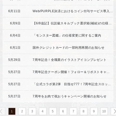
6月11日
Web/PURPLE決済におけるコイン付与サービス導入の事前案内
6月9日
【6/9追記】伝説級スキルブック選択箱(補給)の仕様変更と今後の対応について
6月4日
「モンスター図鑑」の仕様変更に関するご案内
6月1日
国外クレジットカードの一部利用再開のお知らせ
5月29日
7周年記念！全職業のイラストアイコンプレゼント
5月27日
7周年記念クーポン開催！フォロー＆リポストキャンペーン開催のお知らせ
5月27日
「公式コラボ第2弾 目指せ777！7周年記念スロット」開催
5月27日
7周年をお肉で祝おうキャンペーン開催のお知らせ
1
2
3
4
5
6
7
8
9
10