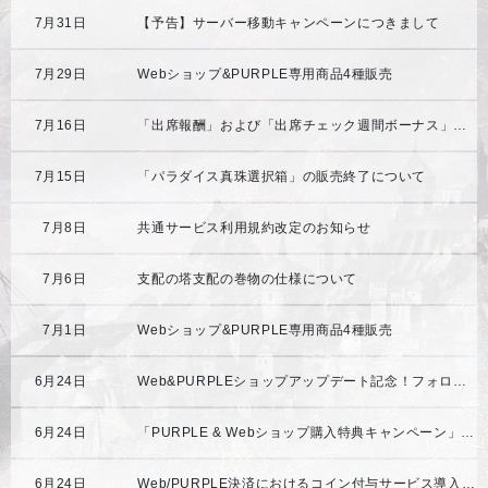
7月31日
【予告】サーバー移動キャンペーンにつきまして
7月29日
Webショップ&PURPLE専用商品4種販売
7月16日
「出席報酬」および「出席チェック週間ボーナス」の終了日変更のご案内
7月15日
「パラダイス真珠選択箱」の販売終了について
7月8日
共通サービス利用規約改定のお知らせ
7月6日
支配の塔支配の巻物の仕様について
7月1日
Webショップ&PURPLE専用商品4種販売
6月24日
Web&PURPLEショップアップデート記念！フォロー＆リポストキャンペーン開催のお知らせ
6月24日
「PURPLE & Webショップ購入特典キャンペーン」開催
6月24日
Web/PURPLE決済におけるコイン付与サービス導入のご案内