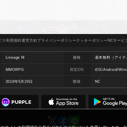
ビス
利用規約
運営方針
プライバシー
ポリシー
クッキー
ポリシー
NCサービ
Lineage M
価格
基本無料（アイテ
MMORPG
対応OS
iOS/Android/Win
2019年5月29日
開発
NC