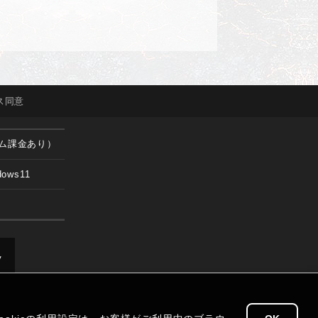
ス
同意
ム課金あり）
dows11