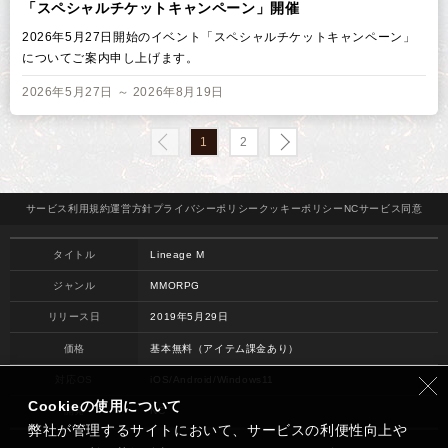
「スペシャルチケットキャンペーン」開催
2026年5月27日開始のイベント「スペシャルチケットキャンペーン」
についてご案内申し上げます。
2026年5月27日 ～ 2026年8月19日
1
2
サービス
利用規約
運営方針
プライバシー
ポリシー
クッキー
ポリシー
NCサービス
同意
タイトル
Lineage M
ジャンル
MMORPG
リリース日
2019年5月29日
価格
基本無料（アイテム課金あり）
対応OS
iOS/Android/Windows11
Cookieの使用について
開発
NC
弊社が管理するサイトにおいて、サービスの利便性向上や