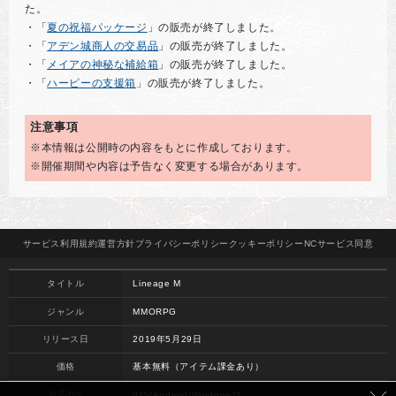
た。
・「
夏の祝福パッケージ
」の販売が終了しました。
・「
アデン城商人の交易品
」の販売が終了しました。
・「
メイアの神秘な補給箱
」の販売が終了しました。
・「
ハーピーの支援箱
」の販売が終了しました。
注意事項
※本情報は公開時の内容をもとに作成しております。
※開催期間や内容は予告なく変更する場合があります。
サービス
利用規約
運営方針
プライバシー
ポリシー
クッキー
ポリシー
NCサービス
同意
タイトル
Lineage M
ジャンル
MMORPG
リリース日
2019年5月29日
価格
基本無料（アイテム課金あり）
対応OS
iOS/Android/Windows11