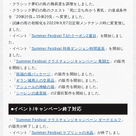
・クラシック夢幻の島の難易度を調整をしました。
・クラシック夢幻の島のクエスト「死に立ち向かう勇気」の達成条件
を「20体討伐→15体討伐」へ変更しました。
・試練の塔の初期化を2022年9月7日定期メンテナンス時に変更致し
ました。
・イベント「
Summer Festival TJのクーポン2週目
」を開始しまし
た。
・イベント「
Summer Festival 特殊ダンジョン時間延長
」を開始し
ました。
・「
Summer Festival クラスチェンジキャンペーン 竜闘士
」の販売
を開始しました。
・「
祝福の箱パッケージ
」の販売を開始しました。
・「
ギラン城商人の交易品
」の販売を開始しました。
・「
アシュールの神秘の箱
」の販売を開始しました。
・「
シーレンの成長箱
」の2週目製作を開始しました。
■イベント/キャンペーン終了対応
・「
Summer Festival クラスチェンジキャンペーン ダークエルフ
」
の販売が終了しました。
・イベント「
Summer Festival ケプリシャの水晶
」が終了しまし