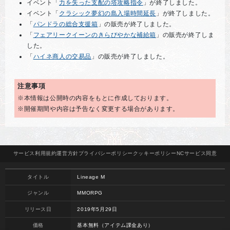
イベント「
力を失った支配の塔攻略指令
」が終了しました。
イベント「
クラシック夢幻の島入場時間延長
」が終了しました。
「
パンドラの総合支援箱
」の販売が終了しました。
「
フェアリークイーンのきらびやかな補給箱
」の販売が終了しま
した。
「
ハイネ商人の交易品
」の販売が終了しました。
注意事項
※本情報は公開時の内容をもとに作成しております。
※開催期間や内容は予告なく変更する場合があります。
サービス
利用規約
運営方針
プライバシー
ポリシー
クッキー
ポリシー
NCサービス
同意
タイトル
Lineage M
ジャンル
MMORPG
リリース日
2019年5月29日
価格
基本無料（アイテム課金あり）