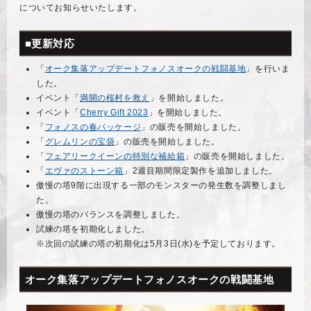
についてお知らせいたします。
■更新対応
「
オーク集落アップデートフォノスオークの戦闘基地
」を行いま
した。
イベント「
満開の桜村を救え
」を開始しました。
イベント「
Cherry Gift 2023
」を開始しました。
「
フォノスの春パッケージ
」の販売を開始しました。
「
グレムリンの宝袋
」の販売を開始しました。
「
フェアリークイーンの特別な補給箱
」の販売を開始しました。
「
エヴァのストーン箱
」2週目期間限定製作を追加しました。
傲慢の塔9階に出現する一部のモンスターの発生数を調整しまし
た。
傲慢の塔のバランスを調整しました。
試練の塔を初期化しました。
※次回の試練の塔の初期化は5月3日(水)を予定しております。
オーク集落アップデートフォノスオークの戦闘基地