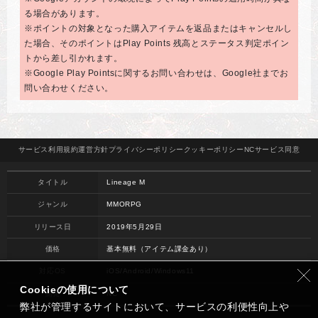
る場合があります。
※ポイントの対象となった購入アイテムを返品またはキャンセルし
た場合、そのポイントはPlay Points 残高とステータス判定ポイン
トから差し引かれます。
※Google Play Pointsに関するお問い合わせは、Google社までお
問い合わせください。
サービス
利用規約
運営方針
プライバシー
ポリシー
クッキー
ポリシー
NCサービス
同意
タイトル
Lineage M
ジャンル
MMORPG
リリース日
2019年5月29日
価格
基本無料（アイテム課金あり）
対応OS
iOS/Android/Windows11
Cookieの使用について
開発
NC
弊社が管理するサイトにおいて、サービスの利便性向上や