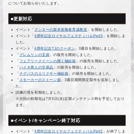
についてお知らせいたします。
■更新対応
イベント「
グンターの新米冒険者育成教室
」を開始しました。
イベント「
4周年記念ロイヤルフェスティバルPart3
」を開始しま
した。
イベント「
4周年記念TJのクーポン
」3週目を開始しました。
「
グレムリンの宝袋
」の販売を開始しました。
「
フェアリークイーンの輝く補給箱
」の販売を開始しました。
「
ハイネ商人の交易品
」の販売を開始しました。
「
ナグバスのエリクサー補給箱
」の販売を開始しました。
「
スモーカーのストーン箱
」3週目期間限定製作を追加しまし
た。
試練の塔を初期化しました。
※次回の初期化は7月5日(水)定期メンテナンス時を予定しており
ます。
■イベント/キャンペーン終了対応
イベント「
4周年記念ロイヤルフェスティバルPart2
」が終了しま