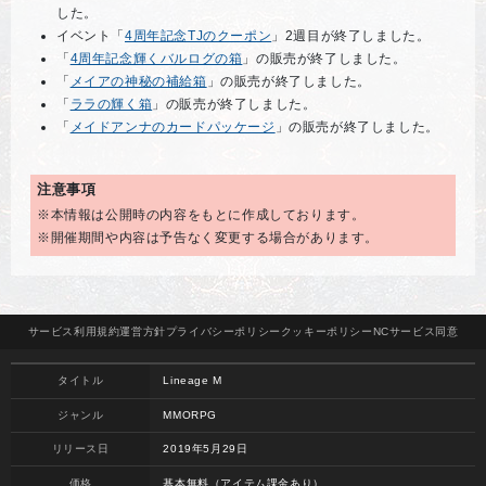
した。
イベント「
4周年記念TJのクーポン
」2週目が終了しました。
「
4周年記念輝くバルログの箱
」の販売が終了しました。
「
メイアの神秘の補給箱
」の販売が終了しました。
「
ララの輝く箱
」の販売が終了しました。
「
メイドアンナのカードパッケージ
」の販売が終了しました。
注意事項
※本情報は公開時の内容をもとに作成しております。
※開催期間や内容は予告なく変更する場合があります。
サービス
利用規約
運営方針
プライバシー
ポリシー
クッキー
ポリシー
NCサービス
同意
タイトル
Lineage M
ジャンル
MMORPG
リリース日
2019年5月29日
価格
基本無料（アイテム課金あり）