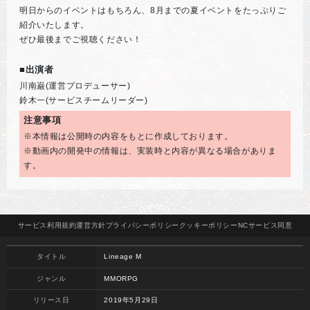
明日からのイベントはもちろん、8月までの夏イベントをたっぷりご
紹介いたします。
ぜひ最後までご視聴ください！
■出演者
川南巌(運営プロデューサー)
鈴木一(サービスチームリーダー)
注意事項
※本情報は公開時の内容をもとに作成しております。
※動画内の開発中の情報は、実装時と内容が異なる場合がありま
す。
サービス
利用規約
運営方針
プライバシー
ポリシー
クッキー
ポリシー
NCサービス
同意
タイトル
Lineage M
ジャンル
MMORPG
リリース日
2019年5月29日