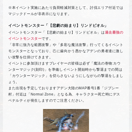
※本イベント実施にあたり負荷軽減対策として、討伐エリア付近では
マジックドールが非表示になります。
イベントモンスター「【悲劇の始まり】リンドビオル」
イベントモンスター「【悲劇の始まり】リンドビオル」は
過去最強の
イベントモンスター
です。
「非常に強力な範囲攻撃」や「多彩な魔法攻撃」行ってくるイベント
モンスターとなっており、己に歯向かう愚かなアデンの勇者達に激し
い攻撃を仕掛けてきます。
イベントに参加頂けますプレイヤーの皆様は必ず「魔法の巻物:カウ
ンターマジック(刻印)」を準備しイベント開始時から撃退までの間は
「カウンターマジック」を切らさないようにしながらの撃退をしまし
ょう。
また出現を予定しておりますアデン大陸のMAP番号1番「ジプシー
村」付近は「Normal Zone」となる為、キャラクター死亡時にデス
ペナルティが発生しますのでご注意ください。