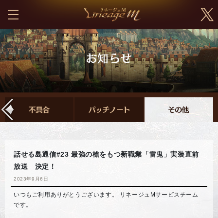
話せる島通信#23 最強の槍をもつ新職業「雷鬼」実装直前
放送 決定！
2023年9月6日
いつもご利用ありがとうございます。 リネージュMサービスチーム
です。