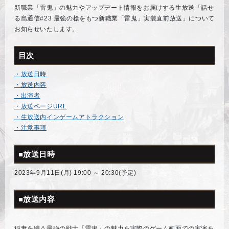
新職業「雷鬼」の魅力やアップデート情報をお届けする生放送「話せ
る島通信#23 最強の槍をもつ新職業「雷鬼」実装直前放送」について
お知らせいたします。
目次
・放送日時
・放送内容
・出演者
・放送ページURL
・生放送内インゲームアトラクション
・注意事項
■放送日時
2023年9月11日(月) 19:00 ～ 20:30(予定)
■放送内容
稲妻を纏う最強の戦士「雷鬼」の魅力を実際のゲーム画面での実演を