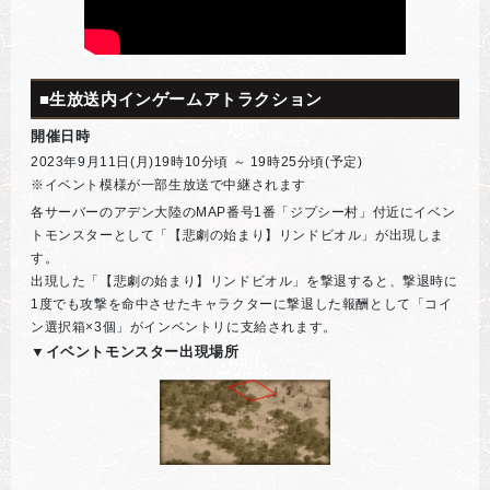
■生放送内インゲームアトラクション
開催日時
2023年9月11日(月)19時10分頃 ～ 19時25分頃(予定)
※イベント模様が一部生放送で中継されます
各サーバーのアデン大陸のMAP番号1番「ジプシー村」付近にイベン
トモンスターとして「【悲劇の始まり】リンドビオル」が出現しま
す。
出現した「【悲劇の始まり】リンドビオル」を撃退すると、撃退時に
1度でも攻撃を命中させたキャラクターに撃退した報酬として「コイ
ン選択箱×3個」がインベントリに支給されます。
▼イベントモンスター出現場所