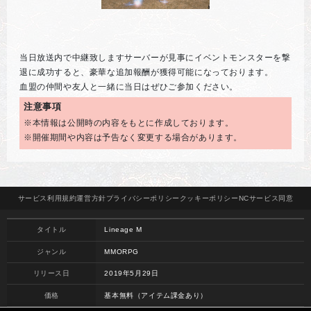
当日放送内で中継致しますサーバーが見事にイベントモンスターを撃
退に成功すると、豪華な追加報酬が獲得可能になっております。
血盟の仲間や友人と一緒に当日はぜひご参加ください。
注意事項
※本情報は公開時の内容をもとに作成しております。
※開催期間や内容は予告なく変更する場合があります。
サービス
利用規約
運営方針
プライバシー
ポリシー
クッキー
ポリシー
NCサービス
同意
タイトル
Lineage M
ジャンル
MMORPG
リリース日
2019年5月29日
価格
基本無料（アイテム課金あり）