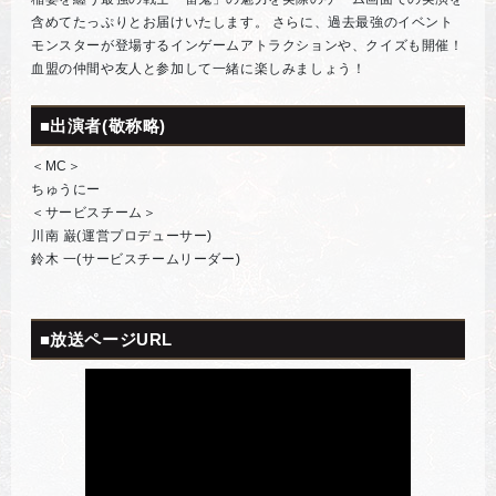
含めてたっぷりとお届けいたします。 さらに、過去最強のイベント
モンスターが登場するインゲームアトラクションや、クイズも開催！
血盟の仲間や友人と参加して一緒に楽しみましょう！
■出演者(敬称略)
＜MC＞
ちゅうにー
＜サービスチーム＞
川南 巌(運営プロデューサー)
鈴木 一(サービスチームリーダー)
■放送ページURL