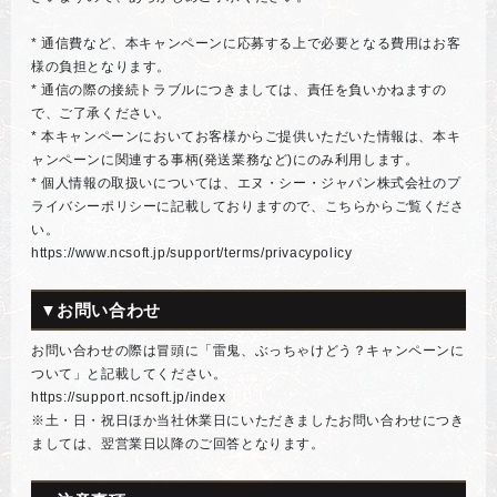
* 通信費など、本キャンペーンに応募する上で必要となる費用はお客
様の負担となります。
* 通信の際の接続トラブルにつきましては、責任を負いかねますの
で、ご了承ください。
* 本キャンペーンにおいてお客様からご提供いただいた情報は、本キ
ャンペーンに関連する事柄(発送業務など)にのみ利用します。
* 個人情報の取扱いについては、エヌ・シー・ジャパン株式会社のプ
ライバシーポリシーに記載しておりますので、こちらからご覧くださ
い。
https://www.ncsoft.jp/support/terms/privacypolicy
▼お問い合わせ
お問い合わせの際は冒頭に「雷鬼、ぶっちゃけどう？キャンペーンに
ついて」と記載してください。
https://support.ncsoft.jp/index
※土・日・祝日ほか当社休業日にいただきましたお問い合わせにつき
ましては、翌営業日以降のご回答となります。