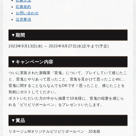
応募方法
応募規約
お問い合わせ
注意事項
▼期間
2023年9月13日(水) ～ 2023年9月27日(水)正午まで(予定)
▼キャンペーン内容
ついに実装された新職業「雷鬼」について、プレイしていて感じたこ
と、雷鬼とやりあって思ったこと、雷鬼を見かけて思ったことetc…
雷鬼に関することならなんでもOKです！思ったこと、感じたことを
気軽にポストしてください。
ポストいただいた方の中から抽選で10名様に、雷鬼の稲妻を感じら
れる「ビリビリボールペン」をプレゼントいたします。
▼賞品
リネージュMオリジナルビリビリボールペン 10名様