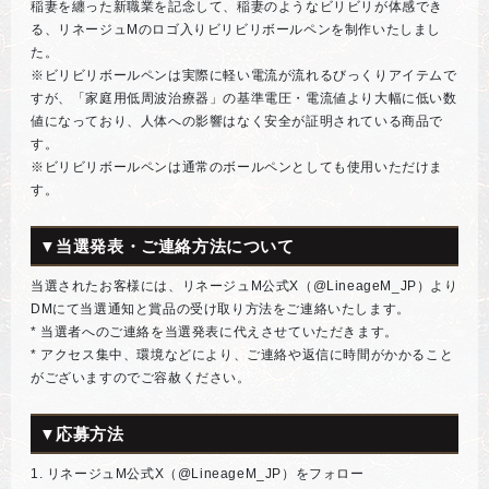
稲妻を纏った新職業を記念して、稲妻のようなビリビリが体感でき
る、リネージュMのロゴ入りビリビリボールペンを制作いたしまし
た。
※ビリビリボールペンは実際に軽い電流が流れるびっくりアイテムで
すが、「家庭用低周波治療器」の基準電圧・電流値より大幅に低い数
値になっており、人体への影響はなく安全が証明されている商品で
す。
※ビリビリボールペンは通常のボールペンとしても使用いただけま
す。
▼当選発表・ご連絡方法について
当選されたお客様には、リネージュM公式X（@LineageM_JP）より
DMにて当選通知と賞品の受け取り方法をご連絡いたします。
* 当選者へのご連絡を当選発表に代えさせていただきます。
* アクセス集中、環境などにより、ご連絡や返信に時間がかかること
がございますのでご容赦ください。
▼応募方法
1. リネージュM公式X（@LineageM_JP）をフォロー