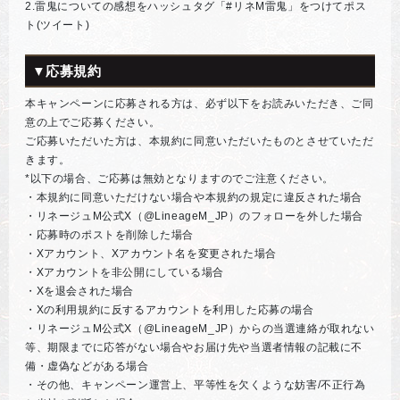
2.雷鬼についての感想をハッシュタグ「#リネM雷鬼」をつけてポス
ト(ツイート)
▼応募規約
本キャンペーンに応募される方は、必ず以下をお読みいただき、ご同
意の上でご応募ください。
ご応募いただいた方は、本規約に同意いただいたものとさせていただ
きます。
*以下の場合、ご応募は無効となりますのでご注意ください。
・本規約に同意いただけない場合や本規約の規定に違反された場合
・リネージュM公式X（@LineageM_JP）のフォローを外した場合
・応募時のポストを削除した場合
・Xアカウント、Xアカウント名を変更された場合
・Xアカウントを非公開にしている場合
・Xを退会された場合
・Xの利用規約に反するアカウントを利用した応募の場合
・リネージュM公式X（@LineageM_JP）からの当選連絡が取れない
等、期限までに応答がない場合やお届け先や当選者情報の記載に不
備・虚偽などがある場合
・その他、キャンペーン運営上、平等性を欠くような妨害/不正行為