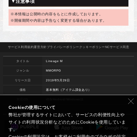
▼注意事項
※本情報は公開時の内容をもとに作成しております。
※開催期間や内容は予告なく変更する場合があります。
サービス
利用規約
運営方針
プライバシー
ポリシー
クッキー
ポリシー
NCサービス
同意
タイトル
Lineage M
ジャンル
MMORPG
リリース日
2019年5月29日
価格
基本無料（アイテム課金あり）
対応OS
iOS/Android/Windows11
Cookieの使用について
開発
NC
弊社が管理するサイトにおいて、サービスの利便性向上や
サイトの利用状況分析などのためにCookieを使用していま
す。
Cookieの利用設定は、お客様がご利用中のブラウザの設定