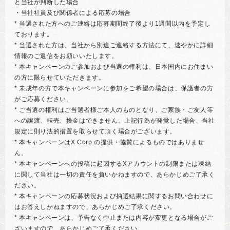
と当社が判断した場合
・当社社員及び関係者による応募の場合
* 当選された方へのご連絡は応募期間終了後より1週間以内を予定し
ております。
* 当選された方は、当社から別途ご連絡する方法にて、速やかに詳細
情報のご返信をお願いいたします。
* 本キャンペーンのご参加および当選の権利は、日本国内にお住まい
の方に限らせていただきます。
* 未成年の方で本キャンペーンに参加をご希望の場合は、保護者の方
がご応募ください。
* ご当選の権利はご当選者様ご本人のものとなり、ご家族・ご友人等
への譲渡、転売、換金はできません。上記行為が発覚した場合、当社
規定に則り法的措置を取らせて頂く場合がございます。
* 本キャンペーンはX Corp.の提供・協賛によるものではありませ
ん。
* 本キャンペーンへの投稿に起因するXアカウントの制限または凍結
に関して当社は一切の責任を負いかねますので、あらかじめご了承く
ださい。
* 本キャンペーンの応募状況および抽選結果に関するお問い合わせに
はお答えしかねますので、あらかじめご了承ください。
* 本キャンペーンは、予告なく中止または内容が変更となる場合がご
ざいますので、あらかじめご了承ください。