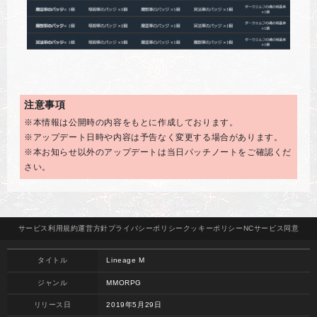
注意事項
※本情報は公開時の内容をもとに作成しております。
※アップデート日時や内容は予告なく変更する場合があります。
※本お知らせ以外のアップデートは当日パッチノートをご確認くだ
さい。
サービス
利用規約
運営方針
プライバシー
ポリシー
クッキー
ポリシー
NCサービス
同意
タイトル
Lineage M
ジャンル
MMORPG
リリース日
2019年5月29日