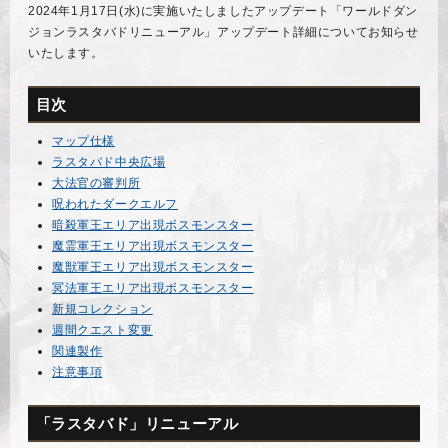
2024年1月17日(水)に実施いたしましたアップデート「ワールドダン
ジョンラスタバドリニューアル」アップデート詳細についてお知らせ
いたします。
目次
マップ仕様
ラスタバド中央広場
大法官の審判所
呪われたダークエルフ
暗殺軍王エリア出現ボスモンスター
魔霊軍王エリア出現ボスモンスター
魔獣軍王エリア出現ボスモンスター
冥法軍王エリア出現ボスモンスター
新規コレクション
週間クエスト変更
関連製作
注意事項
「ラスタバド」リニューアル