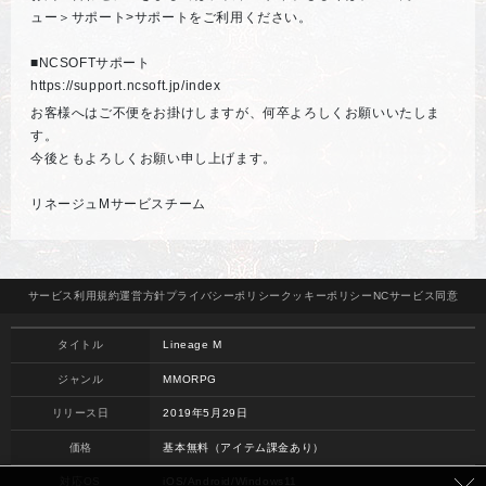
ュー＞サポート>サポートをご利用ください。
■NCSOFTサポート
https://support.ncsoft.jp/index
お客様へはご不便をお掛けしますが、何卒よろしくお願いいたしま
す。
今後ともよろしくお願い申し上げます。
リネージュMサービスチーム
サービス
利用規約
運営方針
プライバシー
ポリシー
クッキー
ポリシー
NCサービス
同意
タイトル
Lineage M
ジャンル
MMORPG
リリース日
2019年5月29日
価格
基本無料（アイテム課金あり）
対応OS
iOS/Android/Windows11