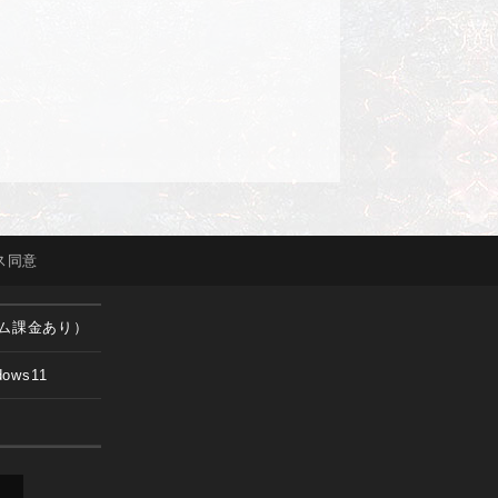
ス
同意
ム課金あり）
dows11