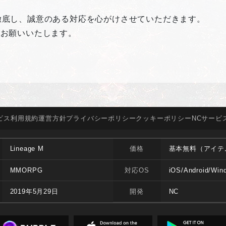
徹底し、誠意のある対応を心がけさせていただきます。
くお願いいたします。
ビス
利用規約
運営方針
プライバシー
ポリシー
クッキー
ポリシー
NCサービ
Lineage M
価格
基本無料（アイテ
MMORPG
対応OS
iOS/Android/Win
2019年5月29日
開発
NC