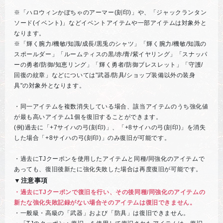
※「ハロウィンかぼちゃのアーマー(刻印)」や、「ジャックランタン
ソード(イベント)」などイベントアイテムや一部アイテムは対象外と
なります。
※「輝く腕力/機敏/知識/成長/黒兎のシャツ」「輝く腕力/機敏/知識の
スポールダー」「ルームティスの黒/赤/青/紫イヤリング」「スナッパ
ーの勇者/防御/知恵リング」「輝く勇者/防御ブレスレット」「守護/
回復の紋章」などについては"武器/防具/ショップ装備以外の装身
具"の対象外となります。
・同一アイテムを複数消失している場合、該当アイテムのうち強化値
が最も高いアイテム1個を復旧することができます。
(例)過去に「+7サイハの弓(刻印)」、「+8サイハの弓(刻印)」を消失
した場合「+8サイハの弓(刻印)」のみ復旧が可能です。
・過去にTJクーポンを使用したアイテムと同種/同強化のアイテムで
あっても、復旧後新たに強化失敗した場合は再度復旧が可能です。
▼注意事項
・過去にTJクーポンで復旧を行い、その後同種/同強化のアイテムの
新たな強化失敗記録がない場合そのアイテムは復旧できません。
・一般級・高級の「武器」および「防具」は復旧できません。