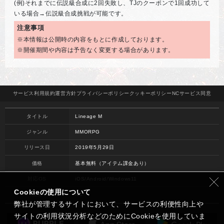
(例)それまでに伝説級合成に2回失敗し、TJのクーポンで1回成功して
いる場合→伝説級合成挑戦が可能です。
注意事項
※本情報は公開時の内容をもとに作成しております。
※開催期間や内容は予告なく変更する場合があります。
サービス
利用規約
運営方針
プライバシー
ポリシー
クッキー
ポリシー
NCサービス
同意
タイトル
Lineage M
ジャンル
MMORPG
リリース日
2019年5月29日
価格
基本無料（アイテム課金あり）
対応OS
iOS/Android/Windows11
Cookieの使用について
開発
NC
弊社が管理するサイトにおいて、サービスの利便性向上や
サイトの利用状況分析などのためにCookieを使用していま