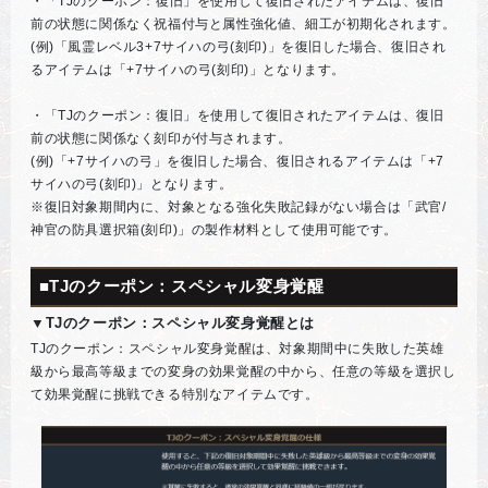
・「TJのクーポン：復旧」を使用して復旧されたアイテムは、復旧
前の状態に関係なく祝福付与と属性強化値、細工が初期化されます。
(例)「風霊レベル3+7サイハの弓(刻印)」を復旧した場合、復旧され
るアイテムは「+7サイハの弓(刻印)」となります。
・「TJのクーポン：復旧」を使用して復旧されたアイテムは、復旧
前の状態に関係なく刻印が付与されます。
(例)「+7サイハの弓」を復旧した場合、復旧されるアイテムは「+7
サイハの弓(刻印)」となります。
※復旧対象期間内に、対象となる強化失敗記録がない場合は「武官/
神官の防具選択箱(刻印)」の製作材料として使用可能です。
■TJのクーポン：スペシャル変身覚醒
▼TJのクーポン：スペシャル変身覚醒とは
TJのクーポン：スペシャル変身覚醒は、対象期間中に失敗した英雄
級から最高等級までの変身の効果覚醒の中から、任意の等級を選択し
て効果覚醒に挑戦できる特別なアイテムです。