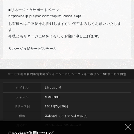
■リネージュMサポートページ
https://help.plaync.com/faq/lmj?locale=ja
お客様へはご不便をお掛けしますが、何卒よろしくお願いいたしま
す。
今後ともリネージュMをよろしくお願い申し上げます。
リネージュMサービスチーム
サービス
利用規約
運営方針
プライバシー
ポリシー
クッキー
ポリシー
NCサービス
同意
タイトル
Lineage M
ジャンル
MMORPG
リリース日
2019年5月29日
価格
基本無料（アイテム課金あり）
対応OS
iOS/Android/Windows11
Cookieの使用について