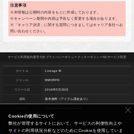
注意事項
※本情報は公開時の内容をもとに作成しております。
※キャンペーン期間や内容は予告なく変更する場合があります。
※「キャリア決済」に関する質問につきましてはキャリア各社へお
問い合わせください。
サービス
利用規約
運営方針
プライバシー
ポリシー
クッキー
ポリシー
NCサービス
同意
タイトル
Lineage M
ジャンル
MMORPG
リリース日
2019年5月29日
価格
基本無料（アイテム課金あり）
対応OS
iOS/Android/Windows11
Cookieの使用について
開発
NC
弊社が管理するサイトにおいて、サービスの利便性向上や
サイトの利用状況分析などのためにCookieを使用していま