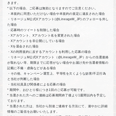
きます。
* 以下の場合、ご応募は無効となりますのでご注意ください。
・本規約に同意いただけない場合や本規約の規定に違反された場合
・リネージュM公式Xアカウント(@LineageM_JP) のフォローを外し
た場合
・応募時のツイートを削除した場合
・Xアカウント、Xアカウント名を変更された場合
・Xアカウントを非公開にしている場合
・Xを退会された場合
・Xの利用規約に反するアカウントを利用した応募の場合
・リネージュM公式Xアカウント（@LineageM_JP）からの当選連絡
が取れない等、期限までに応答がない場合やお届け先や当選者情報の
記載に不備・虚偽などがある場合
・その他、キャンペーン運営上、平等性を欠くような妨害/不正行為
と当社が判断した場合
・当社社員及び関係者による応募の場合
* 期間中、おひとり様につき1回のご応募が可能です。
* 当選された方へのご連絡は応募期間終了後より1週間以内を予定し
ております。
* 当選された方は、当社から別途ご連絡する方法にて、速やかに詳細
情報のご返信をお願いいたします。