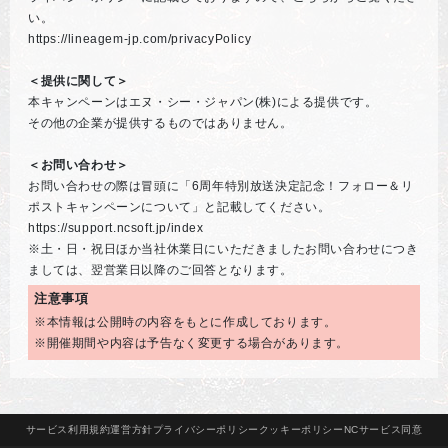
い。
https://lineagem-jp.com/privacyPolicy
＜提供に関して＞
本キャンペーンはエヌ・シー・ジャパン(株)による提供です。
その他の企業が提供するものではありません。
＜お問い合わせ＞
お問い合わせの際は冒頭に「6周年特別放送決定記念！フォロー＆リ
ポストキャンペーンについて」と記載してください。
https://support.ncsoft.jp/index
※土・日・祝日ほか当社休業日にいただきましたお問い合わせにつき
ましては、翌営業日以降のご回答となります。
注意事項
※本情報は公開時の内容をもとに作成しております。
※開催期間や内容は予告なく変更する場合があります。
サービス
利用規約
運営方針
プライバシー
ポリシー
クッキー
ポリシー
NCサービス
同意