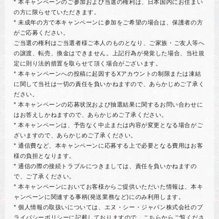
* 本キャンペーンのご参加および当選の権利は、日本国内にお住まい
の方に限らせていただきます。
* 未成年の方で本キャンペーンに参加をご希望の場合は、保護者の方
がご応募ください。
ご当選の権利はご当選者様ご本人のものとなり、ご家族・ご友人等へ
の譲渡、転売、換金はできません。上記行為が発覚した場合、当社規
定に則り法的措置を取らせて頂く場合がございます。
* 本キャンペーンへの投稿に起因するXアカウントの制限または凍結
に関して当社は一切の責任を負いかねますので、あらかじめご了承く
ださい。
* 本キャンペーンの応募状況および抽選結果に関するお問い合わせに
はお答えしかねますので、あらかじめご了承ください。
* 本キャンペーンは、予告なく中止または内容が変更となる場合がご
ざいますので、あらかじめご了承ください。
* 通信費など、本キャンペーンに応募する上で必要となる費用はお客
様の負担となります。
* 通信の際の接続トラブルにつきましては、責任を負いかねますの
で、ご了承ください。
* 本キャンペーンにおいてお客様からご提供いただいた情報は、本キ
ャンペーンに関連する事柄(発送業務など)にのみ利用します。
* 個人情報の取扱いについては、エヌ・シー・ジャパン株式会社のプ
ライバシーポリシーに記載しておりますので、こちらからご覧くださ