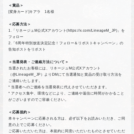
＜賞品＞
[変身カード]キアラ 1名様
＜応募方法＞
1.「リネージュM公式Xアカウント(https://x.com/LineageM_JP)」を
フォロー
2.「6周年特別放送決定記念！フォロー＆リポストキャンペーン」の
告知ポストをリポスト
＜当選発表・ご連絡方法について＞
当選されたお客様には、リネージュM公式Xアカウント
（@LineageM_JP）よりDMにて当選通知と賞品の受け取り方法を
ご連絡いたします。
* 当選者へのご連絡を当選発表に代えさせていただきます。
* アクセス集中、環境などにより、ご連絡や返信に時間がかかること
がございますのでご容赦ください。
＜応募規約＞
本キャンペーンに応募される方は、必ず以下をお読みいただき、ご同
意の上でご応募ください。
ご応募いただいた方は、本規約に同意いただいたものとさせていただ