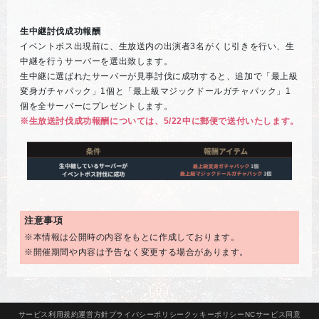
生中継討伐成功報酬
イベントボス出現前に、生放送内の出演者3名がくじ引きを行い、生
中継を行うサーバーを選出致します。
生中継に選ばれたサーバーが見事討伐に成功すると、追加で「最上級
変身ガチャパック」1個と「最上級マジックドールガチャパック」1
個を全サーバーにプレゼントします。
※生放送討伐成功報酬については、5/22中に郵便で送付いたします。
注意事項
※本情報は公開時の内容をもとに作成しております。
※開催期間や内容は予告なく変更する場合があります。
サービス
利用規約
運営方針
プライバシー
ポリシー
クッキー
ポリシー
NCサービス
同意