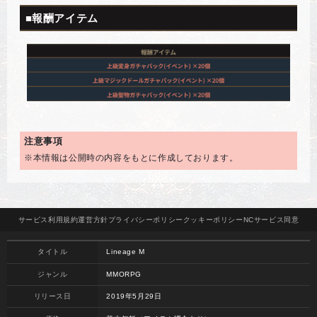
■報酬アイテム
注意事項
※本情報は公開時の内容をもとに作成しております。
サービス
利用規約
運営方針
プライバシー
ポリシー
クッキー
ポリシー
NCサービス
同意
タイトル
Lineage M
ジャンル
MMORPG
リリース日
2019年5月29日