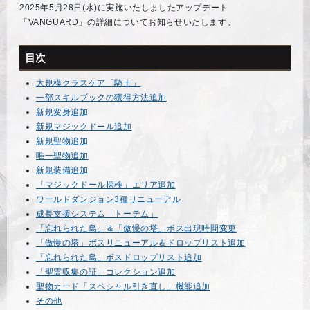
2025年5月28日(水)に実施いたしましたアップデート
「VANGUARD」の詳細についてお知らせいたします。
目次
大規模クラスケア「騎士」
一部スキルブックの獲得方法追加
新規変身追加
新規マジックドール追加
新規聖物追加
唯一聖物追加
新規装備追加
「マジックドール探検」エリア追加
ワールドダンジョン3種リニューアル
成長支援システム「トーテム」
「忘れられた島」＆「傲慢の塔」ボス出現時間変更
「傲慢の塔」ボスリニューアル＆ドロップリスト追加
「忘れられた島」ボスドロップリスト追加
「聖霊収集の証」コレクション追加
聖物カード「スペシャル引き直し」機能追加
その他