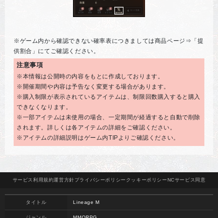
※ゲーム内から確認できない確率表につきましては商品ページ⇒「提
供割合」にてご確認ください。
注意事項
※本情報は公開時の内容をもとに作成しております。
※開催期間や内容は予告なく変更する場合があります。
※購入制限が表示されているアイテムは、制限回数購入すると購入
できなくなります。
※一部アイテムは未使用の場合、一定期間が経過すると自動で削除
されます。詳しくは各アイテムの詳細をご確認ください。
※アイテムの詳細説明はゲーム内TIPよりご確認ください。
サービス
利用規約
運営方針
プライバシー
ポリシー
クッキー
ポリシー
NCサービス
同意
タイトル
Lineage M
ジャンル
MMORPG