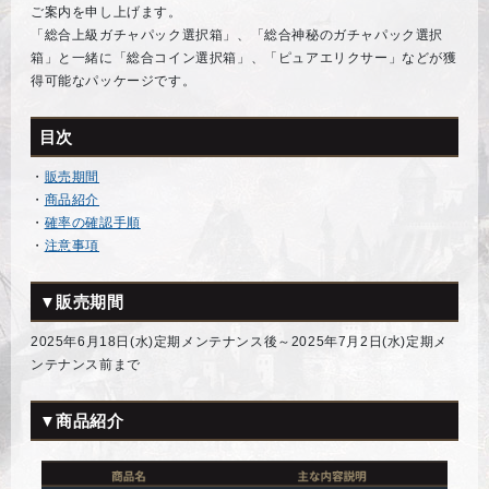
ご案内を申し上げます。
「総合上級ガチャパック選択箱」、「総合神秘のガチャパック選択
箱」と一緒に「総合コイン選択箱」、「ピュアエリクサー」などが獲
得可能なパッケージです。
目次
・
販売期間
・
商品紹介
・
確率の確認手順
・
注意事項
▼販売期間
2025年6月18日(水)定期メンテナンス後～2025年7月2日(水)定期メ
ンテナンス前まで
▼商品紹介