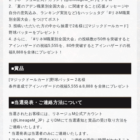
2. 「夏のアデン職業別全国大会」に関連すること(応援メッセージや
自分の意気込み、ランキング実況など)をハッシュタグ「#リネM職業
別全国大会」をつけてポスト
3. 投稿いただいた方の中から抽選で2名様に[マジックドールカード]
野球バッターをプレゼント！
4. さらに、「#リネM職業別全国大会」の投稿数が50件を突破すると
アインハザードの祝福5,555を、80件突破するとアインハザードの祝
福8,888を全体にプレゼント！
■賞品
[マジックドールカード]野球バッター 2名様
条件達成でアインハザードの祝福5,555＆8,888 を全体にプレゼント
■当選発表・ご連絡方法について
当選されたお客様には、リネージュM公式アカウント
（@LineageM_JP）よりDMにて当選通知と賞品の受け取り方法を
ご連絡いたします。
* 当選発表は当選者のみにご連絡いたします。