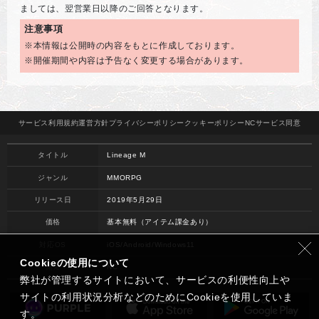
ましては、翌営業日以降のご回答となります。
注意事項
※本情報は公開時の内容をもとに作成しております。
※開催期間や内容は予告なく変更する場合があります。
サービス
利用規約
運営方針
プライバシー
ポリシー
クッキー
ポリシー
NCサービス
同意
タイトル
Lineage M
ジャンル
MMORPG
リリース日
2019年5月29日
価格
基本無料（アイテム課金あり）
対応OS
iOS/Android/Windows11
Cookieの使用について
開発
NC
弊社が管理するサイトにおいて、サービスの利便性向上や
サイトの利用状況分析などのためにCookieを使用していま
す。