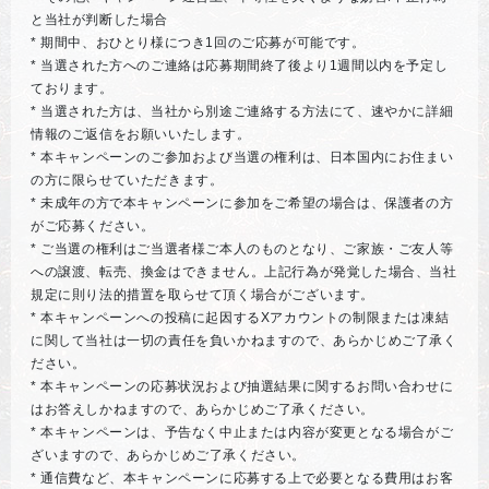
と当社が判断した場合
* 期間中、おひとり様につき1回のご応募が可能です。
* 当選された方へのご連絡は応募期間終了後より1週間以内を予定し
ております。
* 当選された方は、当社から別途ご連絡する方法にて、速やかに詳細
情報のご返信をお願いいたします。
* 本キャンペーンのご参加および当選の権利は、日本国内にお住まい
の方に限らせていただきます。
* 未成年の方で本キャンペーンに参加をご希望の場合は、保護者の方
がご応募ください。
* ご当選の権利はご当選者様ご本人のものとなり、ご家族・ご友人等
への譲渡、転売、換金はできません。上記行為が発覚した場合、当社
規定に則り法的措置を取らせて頂く場合がございます。
* 本キャンペーンへの投稿に起因するXアカウントの制限または凍結
に関して当社は一切の責任を負いかねますので、あらかじめご了承く
ださい。
* 本キャンペーンの応募状況および抽選結果に関するお問い合わせに
はお答えしかねますので、あらかじめご了承ください。
* 本キャンペーンは、予告なく中止または内容が変更となる場合がご
ざいますので、あらかじめご了承ください。
* 通信費など、本キャンペーンに応募する上で必要となる費用はお客