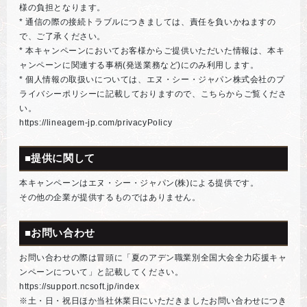
様の負担となります。
* 通信の際の接続トラブルにつきましては、責任を負いかねますの
で、ご了承ください。
* 本キャンペーンにおいてお客様からご提供いただいた情報は、本キ
ャンペーンに関連する事柄(発送業務など)にのみ利用します。
* 個人情報の取扱いについては、エヌ・シー・ジャパン株式会社のプ
ライバシーポリシーに記載しておりますので、こちらからご覧くださ
い。
https://lineagem-jp.com/privacyPolicy
■提供に関して
本キャンペーンはエヌ・シー・ジャパン(株)による提供です。
その他の企業が提供するものではありません。
■お問い合わせ
お問い合わせの際は冒頭に「夏のアデン職業別全国大会全力応援キャ
ンペーンについて」と記載してください。
https://support.ncsoft.jp/index
※土・日・祝日ほか当社休業日にいただきましたお問い合わせにつき