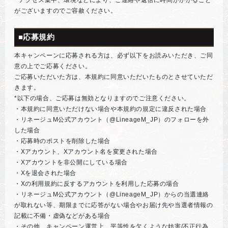
* アクセス集中、環境などにより、ご連絡や返信に時間がかかること
がございますのでご容赦ください。
■応募規約
本キャンペーンに応募される方は、必ず以下をお読みいただき、ご同
意の上でご応募ください。
ご応募いただいた方は、本規約に同意いただいたものとさせていただ
きます。
*以下の場合、ご応募は無効となりますのでご注意ください。
・本規約に同意いただけない場合や本規約の規定に違反された場合
・リネージュM公式アカウント（@LineageM_JP）のフォローを外
した場合
・応募時のポストを削除した場合
・Xアカウント、Xアカウント名を変更された場合
・Xアカウントを非公開にしている場合
・Xを退会された場合
・Xの利用規約に反するアカウントを利用した応募の場合
・リネージュM公式アカウント（@LineageM_JP）からの当選連絡
が取れない等、期限までに応答がない場合やお届け先や当選者情報の
記載に不備・虚偽などがある場合
・その他、キャンペーン運営上、平等性を欠くような妨害/不正行為