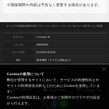
※開催期間や内容は予告なく変更する場合があります。
サービス
利用規約
運営方針
プライバシー
ポリシー
クッキー
ポリシー
NCサービス
同意
タイトル
Lineage M
ジャンル
MMORPG
リリース日
2019年5月29日
価格
基本無料（アイテム課金あり）
対応OS
iOS/Android/Windows11
Cookieの使用について
開発
NC
弊社が管理するサイトにおいて、サービスの利便性向上や
サイトの利用状況分析などのためにCookieを使用していま
す。
Cookieの利用設定は、お客様がご利用中のブラウザの設定
から行えます。