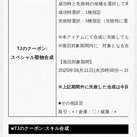
成功時と失敗時の候補を選択して再挑
成功時選択：1種指定
失敗時選択：5種指定（失敗時に選択し
※
本アイテムにて合成に失敗しても合
※
復旧対象期間内に、対象となる合成
TJ
のクーポン:
スペシャル聖物合成
【復旧対象期間】
2025
年06月11日(水)5時00分～2025
※
上記期間外に失敗した合成は今回の「
■
その他設定
取引：× / 倉庫：〇 / 破棄：×
■
TJ
のクーポン
:
スキル合成