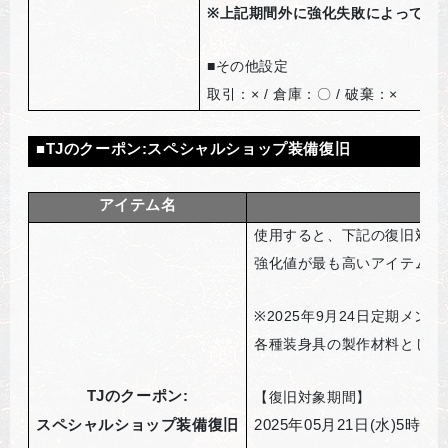
※
上記期間外に強化失敗によって消
■
その他設定
取引：× / 倉庫：〇 / 破棄：×
■TJのクーポン:スペシャルショップ装備復旧
アイテム名
使用すると、下記の復旧対象
強化値が最も高いアイテム1
※2025
年9月24日定期メンテ
各種装身具の製作材料として
TJ
のクーポン:
【復旧対象期間】
スペシャルショップ装備復旧
2025
年05月21日(水)5時00