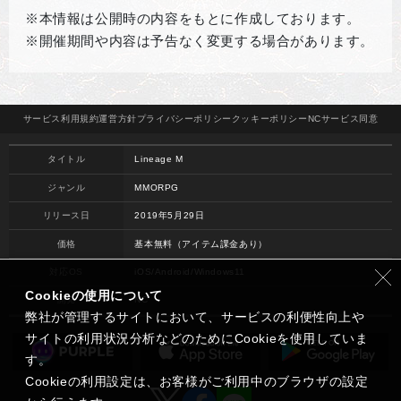
※本情報は公開時の内容をもとに作成しております。
※開催期間や内容は予告なく変更する場合があります。
サービス
利用規約
運営方針
プライバシー
ポリシー
クッキー
ポリシー
NCサービス
同意
タイトル
Lineage M
ジャンル
MMORPG
リリース日
2019年5月29日
価格
基本無料（アイテム課金あり）
対応OS
iOS/Android/Windows11
Cookieの使用について
開発
NC
弊社が管理するサイトにおいて、サービスの利便性向上や
サイトの利用状況分析などのためにCookieを使用していま
す。
Cookieの利用設定は、お客様がご利用中のブラウザの設定