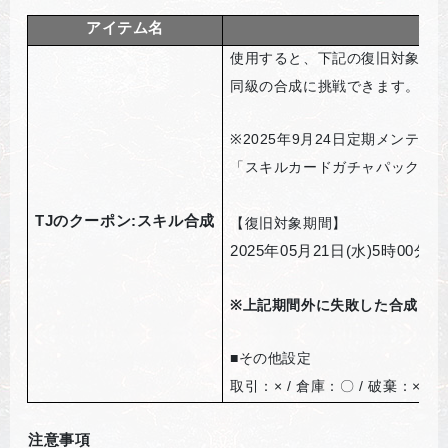
アイテム名
使用すると、下記の復旧対象期
同級の合成に挑戦できます。
※2025
年9月24日定期メンテナン
「スキルカードガチャパック箱(
TJ
のクーポン:スキル合成
【復旧対象期間】
2025
年05月21日(水)5時00分～
※
上記期間外に失敗した合成は今
■
その他設定
取引：× / 倉庫：〇 / 破棄：×
注意事項