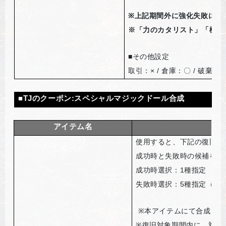
※
上記期間外に強化失敗によ
※「力のカタリスト」「機敏
■
その他設定
取引：× / 倉庫：〇 / 破棄：×
■
TJ
のクーポン
:
スペシャルマジックドール合成
アイテム名
使用すると、下記の復旧対
成功時と失敗時の候補を選
成功時選択：1種指定
失敗時選択：5種指定（失
※
本アイテムにて合成に失
※
復旧対象期間内に、対象