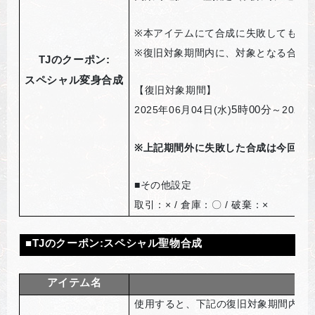
※
本アイテムにて合成に失敗しても合
※
復旧対象期間内に、対象となる合成
TJ
のクーポン:
スペシャル変身合成
【復旧対象期間】
2025
年06月04日(水)
5
時00分
～2025
※
上記期間外に失敗した合成は今回の「
■
その他設定
取引：× / 倉庫：〇 / 破棄：×
■
TJ
のクーポン
:
スペシャル聖物合成
アイテム名
使用すると、下記の復旧対象期間内に