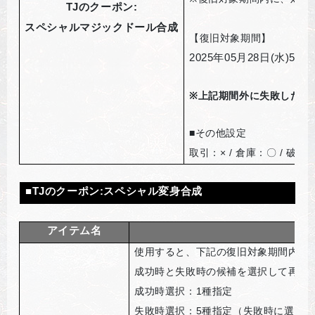
TJ
のクーポン:
スペシャルマジックドール合成
【復旧対象期間】
2025
年05月28日(水)5時
※
上記期間外に失敗した合
■
その他設定
取引：× / 倉庫：〇 / 破棄
■
TJ
のクーポン
:
スペシャル変身合成
アイテム名
使用すると、下記の復旧対象期間内に
成功時と失敗時の候補を選択して再挑
成功時選択：1種指定
失敗時選択：5種指定（失敗時に選択し