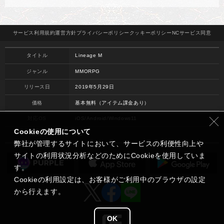
サービス
利用規約
運営方針
プライバシー
ポリシー
クッキー
ポリシー
NCサービス
同意
タイトル
Lineage M
ジャンル
MMORPG
リリース日
2019年5月29日
価格
基本無料（アイテム課金あり）
対応OS
iOS/Android/Windows11
Cookieの使用について
開発
NC
弊社が管理するサイトにおいて、サービスの利便性向上や
サイトの利用状況分析などのためにCookieを使用していま
す。
Cookieの利用設定は、お客様がご利用中のブラウザの設定
から行えます。
OK