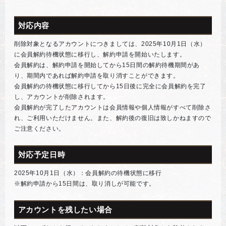
対応内容
削除対象となるアカウントにつきましては、2025年10月1日（水）
に会員解約待機状態に移行し、解約申請を開始いたします。
会員解約は、解約申請を開始してから15日間の解約待機期間があ
り、期間内であれば解約申請を取り消すことができます。
会員解約の待機状態に移行してから15日後に完全に会員解約を完了
し、アカウントが削除されます。
会員解約が完了したアカウントは会員情報や個人情報がすべて削除さ
れ、ご利用いただけません。また、解約後の復旧は致しかねますので
ご注意ください。
対応予定日時
2025年10月1日（水）：会員解約の待機状態に移行
※解約申請から15日間は、取り消しが可能です。
アカウントを残したい場合