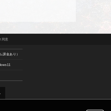
ス
同意
ム課金あり）
dows11