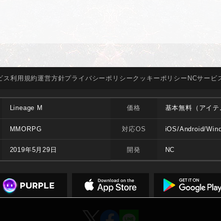
ビス
利用規約
運営方針
プライバシー
ポリシー
クッキー
ポリシー
NCサービ
Lineage M
価格
基本無料（アイテ
MMORPG
対応OS
iOS/Android/Win
2019年5月29日
開発
NC