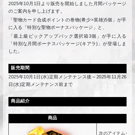
2025
年10月1日より販売を開始しました月間パッケージ
のご案内を申し上げます。
「聖物カード合成ポイントの巻物(希少>英雄)5個」が手
に入る「特別な聖物ボーナスパッケージ」と、
「最上級ピックアップパック選択箱3個」が手に入る
「特別な月間ボーナスパッケージ(キアラ)」が登場しま
した。
販売期間
2025
年10月1日(水)定期メンテナンス後～2025年11月26
日(水)定期メンテナンス前まで
商品紹介
商品
次のアイテムを獲