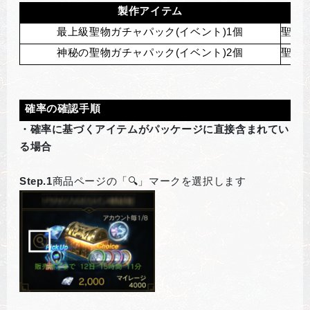
製作アイテム
最上級聖物ガチャパック(イベント)1個
聖物
神秘の聖物ガチャパック(イベント)2個
聖物
確率の確認手順
・確率に基づくアイテムがパッケージに直接含まれてい
る場合
Step.1
商品ページの「🔍」マークを選択します