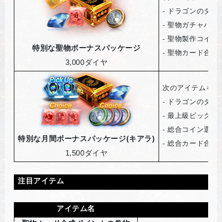
-
ドラゴンのダイヤ
-
聖物ガチャパッ
-
聖物製作コイン
特別な聖物ボーナスパッケージ
-
聖物カード合成ポ
3,000
ダイヤ
次のアイテムを獲
-
ドラゴンのダイヤ
-
最上級ピックア
-
総合コイン選択箱
特別な月間ボーナスパッケージ(キアラ)
-
総合カード合成ポ
1,500
ダイヤ
注目アイテム
アイテム名