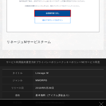
リネージュMサービスチーム
サービス
利用規約
運営方針
プライバシー
ポリシー
クッキー
ポリシー
NCサービス
同意
タイトル
Lineage M
ジャンル
MMORPG
リリース日
2019年5月29日
価格
基本無料（アイテム課金あり）
対応OS
iOS/Android/Windows11