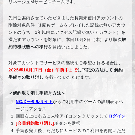
リネージュMサービスチームです。
先日ご案内させていただきました長期未使用アカウントの
削除対象条件（1度もゲームをプレイした記録の無いアカウ
ントのうち、1年以内にアクセス記録が無いアカウント）を
満たすアカウントを対象に、本日10月2日（木）より順次
解
約待機状態への移行
を開始いたしました。
対象アカウントでサービスの継続をご希望される場合は、
2025
年10月17日（金）午前中まで
に下記の方法にて 解約
手続きの取り消し
を行っていただけます。
＜解約取り消し手続き方法＞
NC
ポータルサイト
からご利用中のゲームの詳細表示ペ
ージにアクセス
画面右上にあるに人物アイコンをクリックして
ログイン
[
会員解約取り消し]
ボタンを選択
手続き完了後、ただちにサービスのご利用を再開いただ