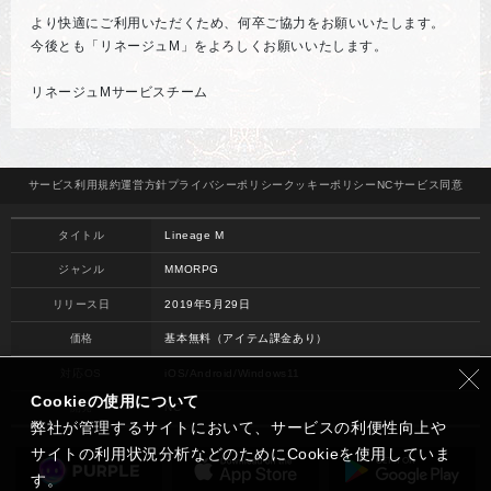
より快適にご利用いただくため、何卒ご協力をお願いいたします。
今後とも「リネージュM」をよろしくお願いいたします。
リネージュMサービスチーム
サービス
利用規約
運営方針
プライバシー
ポリシー
クッキー
ポリシー
NCサービス
同意
タイトル
Lineage M
ジャンル
MMORPG
リリース日
2019年5月29日
価格
基本無料（アイテム課金あり）
対応OS
iOS/Android/Windows11
Cookieの使用について
開発
NC
弊社が管理するサイトにおいて、サービスの利便性向上や
サイトの利用状況分析などのためにCookieを使用していま
す。