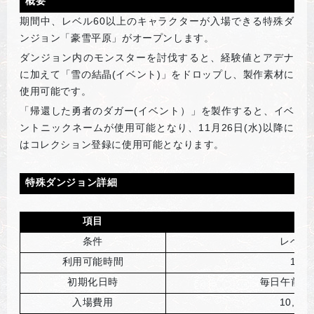
概要
期間中、レベル60以上のキャラクターが入場できる特殊ダ
ンジョン「豪雪平原」がオープンします。
ダンジョン内のモンスターを討伐すると、経験値とアデナ
に加えて「雪の結晶(イベント)」をドロップし、製作素材に
使用可能です。
「帰還した勇者のダガー(イベント）」を製作すると、イベ
ントニックネームが使用可能となり、11月26日(水)以降に
はコレクション登録に使用可能となります。
特殊ダンジョン詳細
項目
詳
条件
レベル
利用可能時間
1
日
初期化日時
毎日午前5:
入場費用
10,000