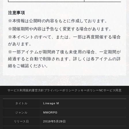
注意事項
※本情報は公開時の内容をもとに作成しております。
※開催期間や内容は予告なく変更する場合があります。
※本イベントのすべて、または、一部は再度開催する場合
があります。
※一部アイテムが期間終了後も未使用の場合、一定期間が
経過すると自動で削除されます。詳しくは各アイテムの詳
細をご確認ください。
サービス
利用規約
運営方針
プライバシー
ポリシー
クッキー
ポリシー
NCサービス
同意
タイトル
Lineage M
ジャンル
MMORPG
リリース日
2019年5月29日