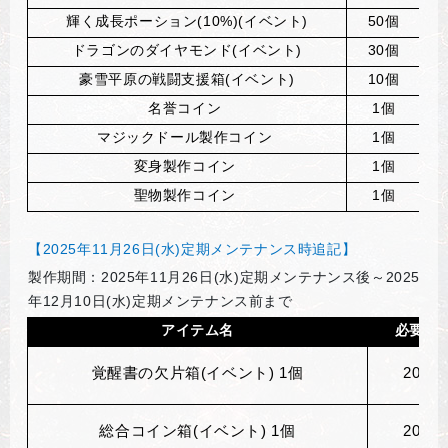
輝く成長ポ
ー
ション
(10%)(
イベント)
50
個
ア
ドラゴンのダイヤモンド(イベント)
30
個
ア
豪雪平原の
戦闘
支援箱
(
イベント)
10
個
ア
名
誉
コイン
1
個
マジックド
ー
ル製作コイン
1
個
変
身製作コイン
1
個
聖物製作コイン
1
個
【2025年11月26日(水)定期メンテナンス時追記】
製作期間：2025年11月26日(水)定期メンテナンス後～2025
年12月10日(水)定期メンテナンス前まで
アイテム名
必要材
覚醒書の欠片箱(イベント) 1個
200
個
総合コイン箱(イベント) 1個
200
個