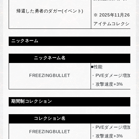
帰還した勇者のダガ
ー
(
イベント)
※ 2025年11月26
アイテムコレクション
ニックネーム
ニックネーム名
説
■性能
FREEZINGBULLET
・PVEダメージ増加1%
・攻撃速度+3%
期間制コレクション
コレクション名
効
・PVEダメージ増加1%
FREEZINGBULLET
・攻撃速度+3%