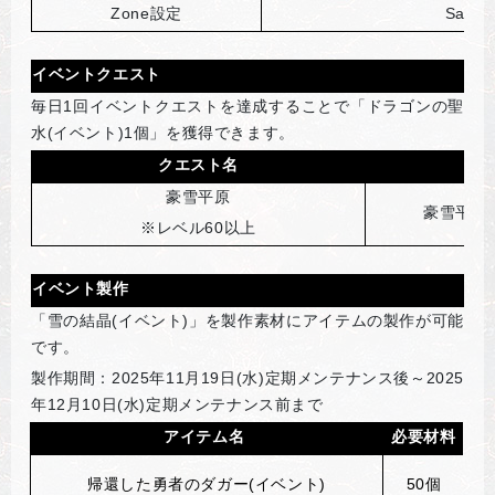
Zone
設定
Safet
イベントクエスト
毎日1回イベントクエストを達成することで「ドラゴンの聖
水(イベント)1個」を獲得できます。
クエスト名
豪雪平原
豪雪平原
※レベル60以上
イベント製作
「雪の結晶(イベント)」を製作素材にアイテムの製作が可能
です。
製作期間：2025年11月19日(水)定期メンテナンス後～2025
年12月10日(水)定期メンテナンス前まで
アイテム名
必要材料
帰還した勇者のダガ
ー
(
イベント)
50
個