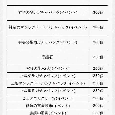
神秘の
変
身ガチャパック
(
イベント)
300
個
神秘のマジックド
ー
ルガチャパック
(
イベント)
300
個
神秘の聖物ガチャパック(イベント)
300
個
守護石
260
個
祝福の聖水(大)(イベント)
260
個
上級
変
身ガチャパック
(
イベント)
230
個
上級マジックド
ー
ルガチャパック
(
イベント)
230
個
上級聖物ガチャパック(イベント)
230
個
ピュアエリクサ
ー
箱
(
イベント)
200
個
修練の書選
択
箱
(
イベント)
200
個
救護の証書(イベント)
150
個
ア