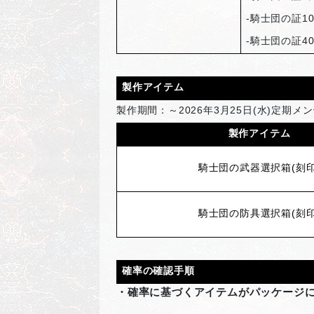
-
騎士団の証1
-
騎士団の証4
製作アイテム
製作期間：～2026年3月25日(水)定期メ
製作アイテム
騎士団の武器選択箱(刻印
騎士団の防具選択箱(刻印
確率の確認手順
・確率に基づくアイテムがパッケージ