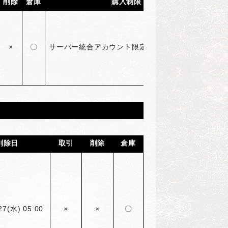
削除
倉庫
購入制限
×
〇
サーバー統合アカウント限定8回のみ購入可能
削除日
取引
削除
倉庫
27(
水) 05:00
×
×
〇