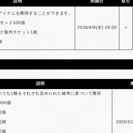
説明
削除日
取引
アイテムを獲得することができます。
モンド100個
2026/4/8(
水) 05:00
×
ク製作チケット1枚
個
説明
のうち1種をそれぞれ定められた確率に基づいて獲得
000個
万個
万個
2026/5/
万個