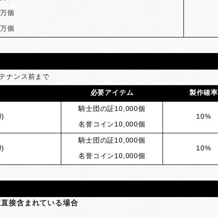
0万個
0万個
ンテナンス前まで
必要アイテム
製作確
騎士団の証10,000個
)
10%
名誉コイン10,000個
騎士団の証10,000個
)
10%
名誉コイン10,000個
に直接含まれている場合