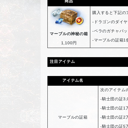
商品
購入すると下記の
-
ドラゴンのダイヤ
-
ベラのガチャパッ
マーブルの神秘の箱
-
マーブルの証箱1
1,100
円
注目アイテム
アイテム名
次のアイテム
-
騎士団の証3,
-
騎士団の証1
マーブルの証箱
-
騎士団の証2
-
騎士団の証5