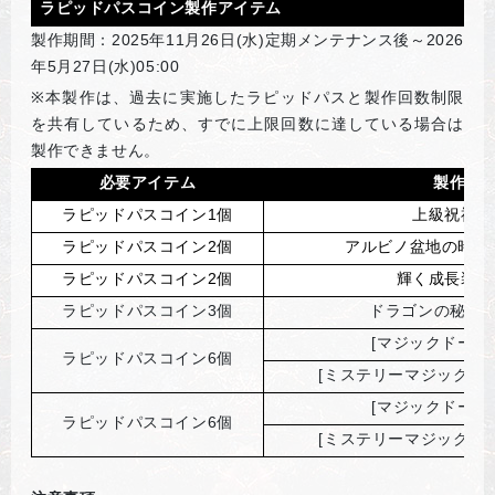
ラピッドパスコイン製作アイテム
製作期間：2025年11月26日(水)定期メンテナンス後～2026
年5月27日(水)05:00
※
本製作は、過去に実施したラピッドパスと製作回数制限
を共有しているため、すでに上限回数に達している場合は
製作できません。
必要アイテム
製作ア
ラピッドパスコイン1個
上級祝福の
ラピッドパスコイン2個
アルビノ盆地の時間補
ラピッドパスコイン2個
輝く成長装備
ラピッドパスコイン3個
ドラゴンの秘薬(
[
マジックドール
ラピッドパスコイン6個
[
ミステリーマジックドー
[
マジックドール
ラピッドパスコイン6個
[
ミステリーマジックドー