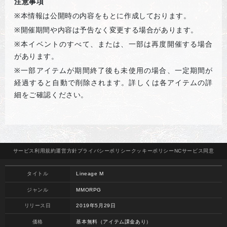
注意事項
※
本情報は公開時の内容をもとに作成しております。
※
開催期間や内容は予告なく変更する場合があります。
※
本イベントのすべて、または、一部は再度開催する場合
があります。
※
一部アイテムが期間終了後も未使用の場合、一定期間が
経過すると自動で削除されます。詳しくは各アイテムの詳
細をご確認ください。
サービス
利用規約
運営方針
プライバシー
ポリシー
クッキー
ポリシー
NCサービス
同意
タイトル
Lineage M
ジャンル
MMORPG
リリース日
2019年5月29日
価格
基本無料（アイテム課金あり）