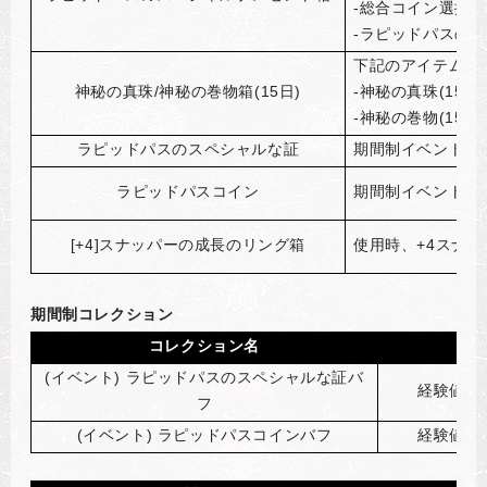
-総合コイン選択箱
-ラピッドパスの
下記のアイテムを
神秘の真珠/神秘の巻物箱(15日)
-神秘の真珠(15日)
-神秘の巻物(15日)
ラピッドパスのスペシャルな証
期間制イベントコ
ラピッドパスコイン
期間制イベントコ
[+4]
スナッパーの成長のリング箱
使用時、+4スナ
期間制コレクション
コレクション名
(
イベント) ラピッドパスのスペシャルな証バ
経験値獲
フ
(
イベント) ラピッドパスコインバフ
経験値獲