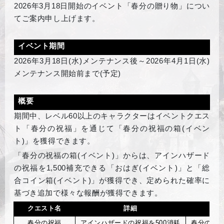
2026
年3月18日開始のイベント「春分の贈り物」につい
てご案内申し上げます。
イベント期間
2026
年3月18日(水)メンテナンス後～2026年4月1日(水)
メンテナンス開始前まで(予定)
概要
期間中、レベル60以上のキャラクターはイベントクエス
ト「春分の祝福」を通じて「春分の祝福の箱(イベン
ト)」を獲得できます。
「春分の祝福の箱(イベント)」からは、アインハザード
の祝福を1,500補充できる「おはぎ(イベント)」と「総
合コイン箱(イベント)」が獲得でき、定められた確率に
基づき追加で様々な報酬が獲得できます。
クエスト名
詳細
春分の祝福
アインハザードの祝福を500消耗
春分の祝福