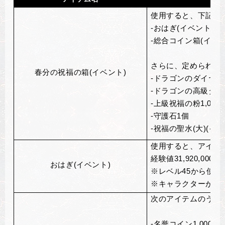
使用すると、下記ア
-おはぎ(イベント)1
-総合コイン箱(イベン
さらに、定められた
春分の祝福の箱(イベント)
-ドラゴンのダイヤモ
-ドラゴンの高級ダイ
-上級祝福の粉1,000
-守護石1個
-祝福の聖水(大)(イベ
使用すると、アインハ
経験値31,920,000獲
おはぎ(イベント)
※レベル45から使用
※キャラクターが一
次のアイテムのうち
-名誉コイン1,000～1