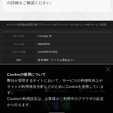
の詳細をご確認ください。
サービス
利用規約
運営方針
プライバシー
ポリシー
クッキー
ポリシー
NCサービス
同意
タイトル
Lineage M
ジャンル
MMORPG
リリース日
2019年5月29日
価格
基本無料（アイテム課金あり）
対応OS
iOS/Android/Windows11
Cookieの使用について
開発
NC
弊社が管理するサイトにおいて、サービスの利便性向上や
サイトの利用状況分析などのためにCookieを使用していま
す。
Cookieの利用設定は、お客様がご利用中のブラウザの設定
から行えます。