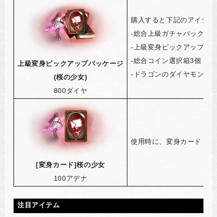
購入すると下記のアイテム
-
総合上級ガチャパック選択
-
上級変身ピックアップパッ
-
総合コイン選択箱3個
上級変身ピックアップパッケージ
-
ドラゴンのダイヤモンド3
(
桜の少女)
800
ダイヤ
使用時に、変身カード「桜
[
変身カード]桜の少女
100
アデナ
注目アイテム