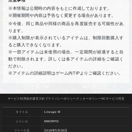
注意事項
※本情報は公開時の内容をもとに作成しております。
※開催期間や内容は予告なく変更する場合があります。
※
今後、同じ商品や同様の商品を再度販売する可能性があ
ります。
※購入制限が表示されているアイテムは、制限回数購入す
ると購入できなくなります。
※一部アイテムは未使用の場合、一定期間が経過すると自
動で削除されます。詳しくは各アイテムの詳細をご確認く
ださい。
※アイテムの詳細説明はゲーム内TIPよりご確認ください。
サービス
利用規約
運営方針
プライバシー
ポリシー
クッキー
ポリシー
NCサービス
同意
タイトル
Lineage M
ジャンル
MMORPG
リリース日
2019年5月29日