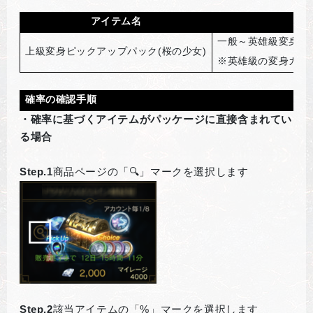
アイテム名
一般～英雄級変身カ
上級変身ピックアップパック(桜の少女)
※英雄級の変身カー
確率の確認手順
・確率に基づくアイテムがパッケージに直接含まれてい
る場合
Step.1
商品ページの「🔍」マークを選択します
Step.2
該当アイテムの「%」マークを選択します