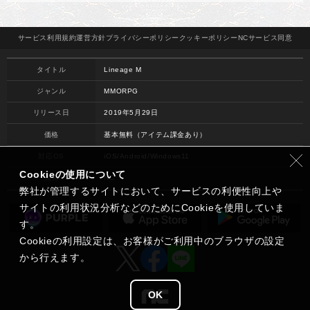
サービス
利用規約
運営方針
プライバシー
ポリシー
クッキー
ポリシー
NCサービス
同意
タイトル
Lineage M
ジャンル
MMORPG
リリース日
2019年5月29日
価格
基本無料（アイテム課金あり）
対応OS
iOS/Android/Windows11
Cookieの使用について
開発
NC
弊社が管理するサイトにおいて、サービスの利便性向上や
サイトの利用状況分析などのためにCookieを使用していま
す。
Cookieの利用設定は、お客様がご利用中のブラウザの設定
から行えます。
OK