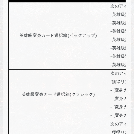
次のアイテ
-
英雄級変身
-
英雄級変身
-
英雄級変身
英雄級変身カード選択箱(ピックアップ)
-
英雄級変身
-
英雄級変身
-
英雄級変身
-
英雄級変身
次のアイテ
[
獲得リスト
- [
変身カー
英雄級変身カード選択箱(クラシック)
- [
変身カー
- [
変身カー
- [
変身カー
次のアイテ
[
獲得リスト