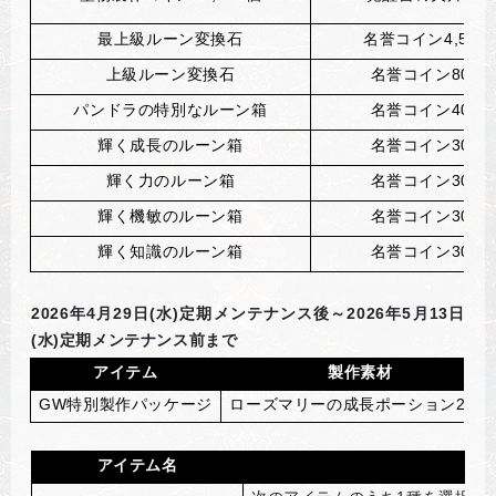
最上級ルーン変換石
名誉コイン4,500,
上級ルーン変換石
名誉コイン800,0
パンドラの特別なルーン箱
名誉コイン400,0
輝く成長のルーン箱
名誉コイン300,0
輝く力のルーン箱
名誉コイン300,0
輝く機敏のルーン箱
名誉コイン300,0
輝く知識のルーン箱
名誉コイン300,0
2026
年4月29日(水)定期メンテナンス後～2026年5月13日
(水)定期メンテナンス前まで
アイテム
製作素材
GW
特別製作パッケージ
ローズマリーの成長ポーション22個
アイテム名
効