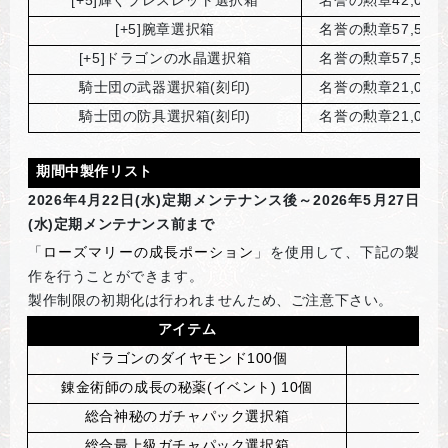
[+5]
腕章選択箱
名誉の勲章57,500
[+5]
ドラゴンの水晶選択箱
名誉の勲章57,500
騎士団の武器選択箱(刻印)
名誉の勲章21,000
騎士団の防具選択箱(刻印)
名誉の勲章21,000
期間中製作リスト
2026
年4月22日(水)定期メンテナンス後～2026年5月27日
(水)定期メンテナンス前まで
「
ローズマリーの成長ポーション
」を使用して、下記の製
作を行うことができます。
製作制限の初期化は行われませんため、ご注意下さい。
アイテム
ドラゴンのダイヤモンド100個
錬金術師の成長の秘薬(イベント) 10個
総合神秘のガチャパック選択箱
総合最上級ガチャパック選択箱