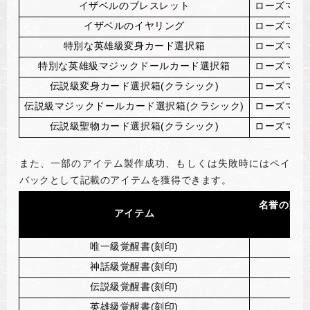
イザベルのブレスレット
ローズマリ
イザベルのイヤリング
ローズマリ
特別な英雄級変身カード選択箱
ローズマリ
特別な英雄級マジックドールカード選択箱
ローズマリ
伝説級変身カード選択箱(クラシック)
ローズマリ
伝説級マジックドールカード選択箱(クラシック)
ローズマリ
伝説級聖物カード選択箱(クラシック)
ローズマリ
また、一部のアイテム製作成功、もしくは失敗時にはペイ
バックとして記載のアイテムを獲得できます。
名誉の勲章
アイテム
(成
唯一級覚醒書(刻印)
神話級覚醒書(刻印)
伝説級覚醒書(刻印)
英雄級覚醒書(刻印)