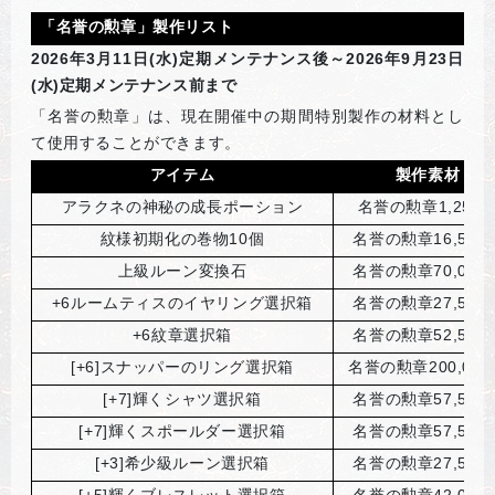
「名誉の勲章」製作リスト
2026
年3月11日(水)定期メンテナンス後～2026年9月23日
(水)定期メンテナンス前まで
「名誉の勲章」は、現在開催中の期間特別製作の材料とし
て使用することができます。
アイテム
製作素材
アラクネの神秘の成長ポーション
名誉の勲章1,250
紋様初期化の巻物10個
名誉の勲章16,500
上級ルーン変換石
名誉の勲章70,000
+6
ルームティスのイヤリング選択箱
名誉の勲章27,500
+6
紋章選択箱
名誉の勲章52,500
[+6]
スナッパーのリング選択箱
名誉の勲章200,000
[+7]
輝くシャツ選択箱
名誉の勲章57,500
[+7]
輝くスポールダー選択箱
名誉の勲章57,500
[+3]
希少級ルーン選択箱
名誉の勲章27,500
[+5]
輝くブレスレット選択箱
名誉の勲章42,000