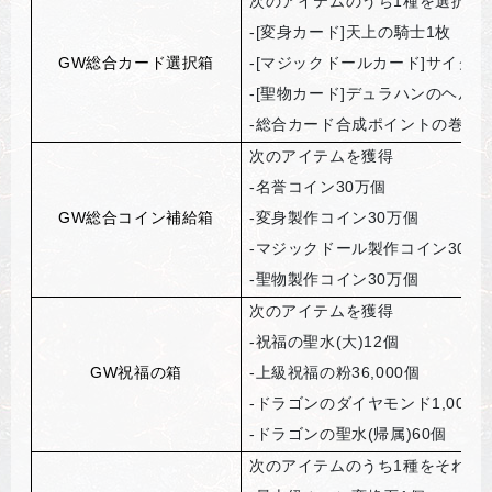
次のアイテムのうち1種を選択し
-[
変身カード]天上の騎士1枚
GW
総合カード選択箱
-[
マジックドールカード]サイクロ
-[
聖物カード]デュラハンのヘルム
-
総合カード合成ポイントの巻物選択
次のアイテムを獲得
-
名誉コイン30万個
GW
総合コイン補給箱
-
変身製作コイン30万個
-
マジックドール製作コイン30万
-
聖物製作コイン30万個
次のアイテムを獲得
-
祝福の聖水(大)12個
GW
祝福の箱
-
上級祝福の粉36,000個
-
ドラゴンのダイヤモンド1,000個
-
ドラゴンの聖水(帰属)60個
次のアイテムのうち1種をそれぞ