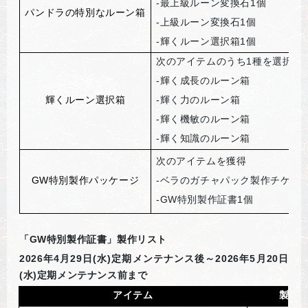
-
最上級ルーン変換石1個
パンドラの特別なルーン箱
-
上級ルーン変換石1個
-
輝くルーン選択箱1個
次のアイテムのうち1種を選択し
-
輝く成長のルーン箱
輝くルーン選択箱
-
輝く力のルーン箱
-
輝く機敏のルーン箱
-
輝く知識のルーン箱
次のアイテムを獲得
GW
特別製作パッケージ
-
ベラのガチャパック製作チケット
-GW
特別製作証書1個
「GW特別製作証書」製作リスト
2026
年4月29日(水)定期メンテナンス後～2026年5月20日
(水)定期メンテナンス前まで
アイテム
製作