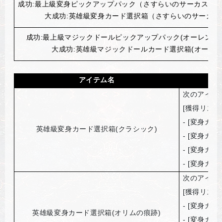
成功:最上級変身ピックアップパック（さすらいのサーカス団） (
大成功:英雄級変身カード選択箱（さすらいのサーカス
成功:最上級マジックドールピックアップパック(オーレン) (イ
大成功:英雄級マジックドールカード選択箱(オーレン)
アイテム名
次のアイテ
[
獲得リスト
- [
変身カー
英雄級変身カード選択箱(クラシック)
- [
変身カー
- [
変身カー
- [
変身カー
次のアイテ
[
獲得リスト
- [
変身カー
英雄級変身カード選択箱(オリムの痕跡)
- [
変身カー