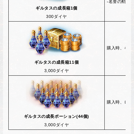
-
名誉の勲章1
ギルタスの成長箱1個
300
ダイヤ
購入時
、
ギル
ギルタスの成長箱11個
3,000
ダイヤ
購入時
、
ロー
ギルタスの成長ポーション(44個)
3,000
ダイヤ