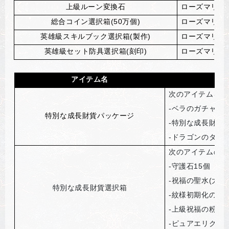
上級ルーン変換石
ローズマリー
総合コイン選択箱(50万個)
ローズマリー
英雄級スキルブック選択箱(製作)
ローズマリー
英雄級セット防具選択箱(刻印)
ローズマリー
アイテム名
次のアイテムを獲
-
ベラのガチャパ
特別な成長財貨パッケージ
-
特別な成長財貨
-
ドラゴンのダイヤ
次のアイテムのう
-
守護石15個
-
祝福の聖水(大)1
特別な成長財貨選択箱
-
紋様初期化の巻物
-
上級祝福の粉3万
-
ピュアエリクサー