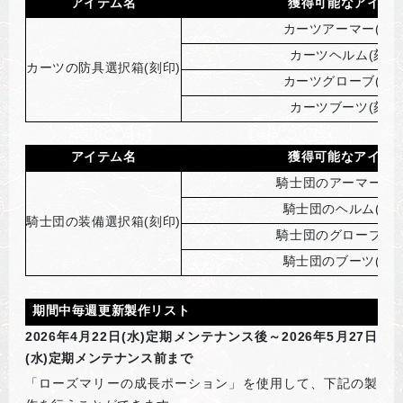
アイテム名
獲得可能なアイテ
カーツアーマー(刻印
カーツヘルム(刻印
カーツの防具選択箱(刻印)
カーツグローブ(刻印
カーツブーツ(刻印
アイテム名
獲得可能なアイテ
騎士団のアーマー(刻
騎士団のヘルム(刻印
騎士団の装備選択箱(刻印)
騎士団のグローブ(刻
騎士団のブーツ(刻印
期間中毎週更新製作リスト
2026
年4月22日(水)定期メンテナンス後～2026年5月27日
(水)定期メンテナンス前まで
「ローズマリーの成長ポーション」を使用して、下記の製