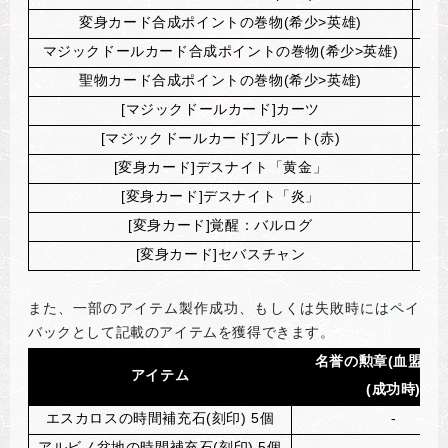
変身カード合成ポイントの巻物(希少>英雄)
マジックドールカード合成ポイントの巻物(希少>英雄)
マ
聖物カード合成ポイントの巻物(希少>英雄)
[
マジックドールカード]カーツ
マジ
[
マジックドールカード]ブルート(赤)
マジ
[
変身カード]デスナイト「黄金」
[
変身カード]デスナイト「炎」
[
変身カード]覚醒：バルログ
[
変身カード]セバスチャン
また、一部のアイテム製作成功、もしくは失敗時にはペイ
バックとして記載のアイテムを獲得できます。
名誉の勲章(血盟員全
アイテム
(
成功時)
エスカロスの時間補充石(刻印) 5個
-
アルビノ盆地の時間補充石(刻印) 5個
-