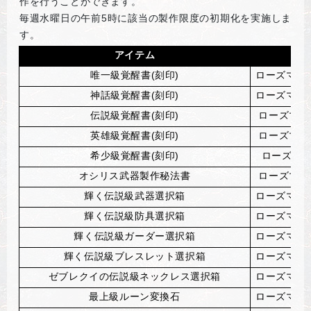
作を行うことができます。
毎週水曜日の午前5時に該当の製作限度の初期化を実施しま
す。
アイテム
唯一級覚醒書(刻印)
ローズマリ
神話級覚醒書(刻印)
ローズマリ
伝説級覚醒書(刻印)
ローズマリ
英雄級覚醒書(刻印)
ローズマリ
希少級覚醒書(刻印)
ローズマリ
オシリス武器製作秘法書
ローズマリ
輝く伝説級武器選択箱
ローズマリ
輝く伝説級防具選択箱
ローズマリ
輝く伝説級ガーダー選択箱
ローズマリ
輝く伝説級ブレスレット選択箱
ローズマリ
ゼブレクイの伝説級ネックレス選択箱
ローズマリ
最上級ルーン変換石
ローズマリ