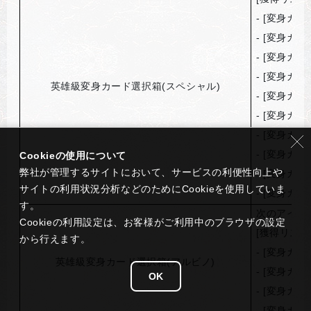
- [
変身カー
- [
変身カー
- [
変身カー
- [
変身カー
英雄級変身カード選択箱(スペシャル)
- [
変身カー
- [
変身カー
- [
変身カー
- [
変身カー
Cookieの使用について
弊社が管理するサイトにおいて、サービスの利便性向上や
- [
変身カー
サイトの利用状況分析などのためにCookieを使用していま
- [
変身カー
す。
次のアイテ
Cookieの利用設定は、お客様がご利用中のブラウザの設定
[
獲得リスト
から行えます。
- [
変身カー
英雄級変身カード選択箱(アルビノ)
- [
変身カー
OK
- [
変身カー
- [
変身カー