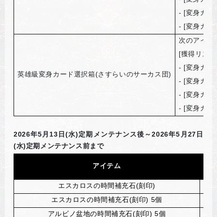
- [
変身カー
- [
変身カー
次のアイテ
[
獲得リスト
- [
変身カー
英雄級変身カード選択箱(さすらいのサーカス団)
- [
変身カー
- [
変身カー
- [
変身カー
2026
年5月13日(水)定期メンテナンス後～2026年5月27日
(水)定期メンテナンス前まで
アイテム
エスカロスの時間補充石(刻印)
ロ
エスカロスの時間補充石(刻印) 5個
ロ
アルビノ盆地の時間補充石(刻印) 5個
ロ