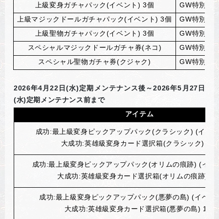
上級変身ガチャパック(イベント) 3個
GW
特別製
上級マジックドールガチャパック(イベント) 3個
GW
特別製
上級聖物ガチャパック(イベント) 3個
GW
特別製
スペシャルマジックドールガチャ券(ネコ)
GW
特別製
スペシャル聖物ガチャ券(クジャク)
GW
特別製
2026
年4月22日(水)定期メンテナンス後～2026年5月27日
(水)定期メンテナンス前まで
アイテム
成功:最上級変身ピックアップパック(クラシック) (イベント
大成功:英雄級変身カード選択箱(クラシック) 1個
成功:最上級変身ピックアップパック(オリムの痕跡) (イベン
大成功:英雄級変身カード選択箱(オリムの痕跡) 1
成功:最上級変身ピックアップパック(悪夢の島) (イベント
大成功:英雄級変身カード選択箱(悪夢の島) 1個