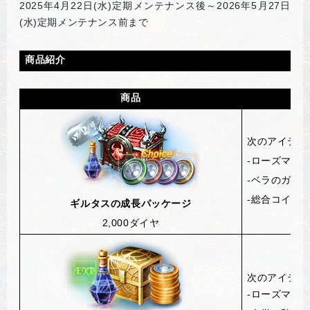
2025
年4月22日(水)定期メンテナンス後～2026年5月27日
(水)定期メンテナンス前まで
商品紹介
商品
次のアイテム
-
ローズマリー
-
ベラのガチ
-
総合コイン選
ギルタスの成長パッケージ
2,000
ダイヤ
次のアイテム
-ローズマリ