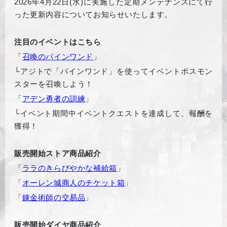
2026年4月22日(水)に実施した定期メンテナンスにて行
った更新内容についてお知らせいたします。
注目のイベントはこちら
「
召喚のパインワンド
」
└
アジトで「パインワンド」を使ってイベントボスモン
スターを召喚しよう！
「
アデン勇者の訓練
」
└
イベント期間中イベントクエストを達成して、報酬を
獲得！
販売開始ストア商品紹介
「
ララのきらびやかな補給箱
」
「
オーレン城商人のチケット箱
」
「
錬金術師の交易品
」
販売開始ダイヤ商品紹介