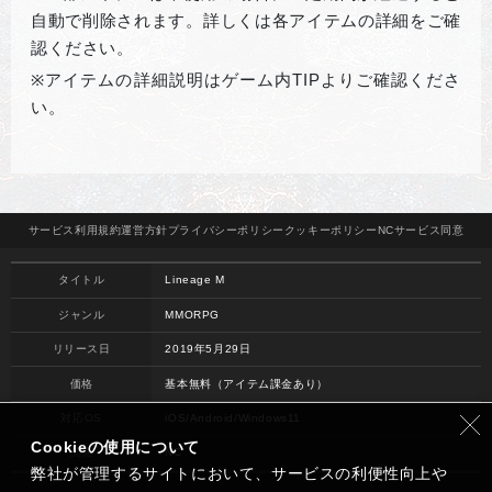
自動で削除されます。詳しくは各アイテムの詳細をご確
認ください。
※
アイテムの詳細説明はゲーム内TIPよりご確認くださ
い。
サービス
利用規約
運営方針
プライバシー
ポリシー
クッキー
ポリシー
NCサービス
同意
タイトル
Lineage M
ジャンル
MMORPG
リリース日
2019年5月29日
価格
基本無料（アイテム課金あり）
対応OS
iOS/Android/Windows11
Cookieの使用について
開発
NC
弊社が管理するサイトにおいて、サービスの利便性向上や