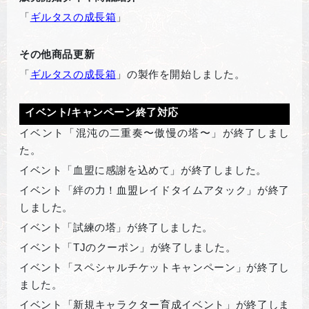
「
ギルタスの成長箱
」
その他商品更新
「
ギルタスの成長箱
」の製作を開始しました。
イベント/キャンペーン終了対応
イ
ベント「混沌の二重奏〜傲慢の塔〜
」が終了しまし
た。
イ
ベント「血盟に感謝を込めて
」が終了しました。
イ
ベント「絆の力！血盟レイドタイムアタック
」が終了
しました。
イ
ベント「試練の塔
」が終了しました。
イ
ベント「TJのクーポン
」が終了しました。
イ
ベント「スペシャルチケットキャンペーン
」が終了し
ました。
イ
ベント「新規キャラクター育成イベント
」が終了しま