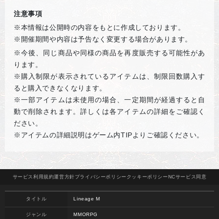
注意事項
※本情報は公開時の内容をもとに作成しております。
※開催期間や内容は予告なく変更する場合があります。
※
今後、同じ商品や同様の商品を再度販売する可能性があ
ります。
※購入制限が表示されているアイテムは、制限回数購入す
ると購入できなくなります。
※一部アイテムは未使用の場合、一定期間が経過すると自
動で削除されます。詳しくは各アイテムの詳細をご確認く
ださい。
※アイテムの詳細説明はゲーム内
TIP
よりご確認ください。
サービス
利用規約
運営方針
プライバシー
ポリシー
クッキー
ポリシー
NCサービス
同意
タイトル
Lineage M
ジャンル
MMORPG