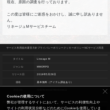
現在、原因の調査を行っております。
この度は皆様にご迷惑をおかけし、誠に申し訳ありませ
ん。
リネージュMサービスチーム
サービス
利用規約
運営方針
プライバシー
ポリシー
クッキー
ポリシー
NCサービス
同意
タイトル
Lineage M
ジャンル
MMORPG
リリース日
2019年5月29日
価格
基本無料（アイテム課金あり）
対応OS
iOS/Android/Windows11
Cookieの使用について
開発
NC
弊社が管理するサイトにおいて、サービスの利便性向上や
サイトの利用状況分析などのためにCookieを使用していま