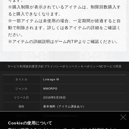
ります。
※購入制限が表示されているアイテムは、制限回数購入す
ると購入できなくなります。
※一部アイテムは未使用の場合、一定期間が経過すると自
動で削除されます。詳しくは各アイテムの詳細をご確認く
ださい。
※アイテムの詳細説明はゲーム内TIPよりご確認ください。
サービス
利用規約
運営方針
プライバシー
ポリシー
クッキー
ポリシー
NCサービス
同意
タイトル
Lineage M
ジャンル
MMORPG
リリース日
2019年5月29日
価格
基本無料（アイテム課金あり）
対応OS
iOS/Android/Windows11
Cookieの使用について
開発
NC