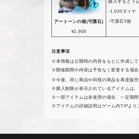
購入すると下
-1,030
ダイヤ
-
守護石3個
アートーンの箱(守護石)
¥2,900
注意事項
※本情報は公開時の内容をもとに作成して
※開催期間や内容は予告なく変更する場合
※
今後、同じ商品や同様の商品を再度販売
※購入制限が表示されているアイテムは、
※一部アイテムは未使用の場合、一定期間
※アイテムの詳細説明はゲーム内
TIP
より