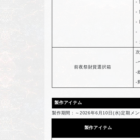
-
-
-
-
-
-
前夜祭財貨選択箱
-
-
製作アイテム
製作期間：～2026年6月10日(水)定期メ
製作アイテム