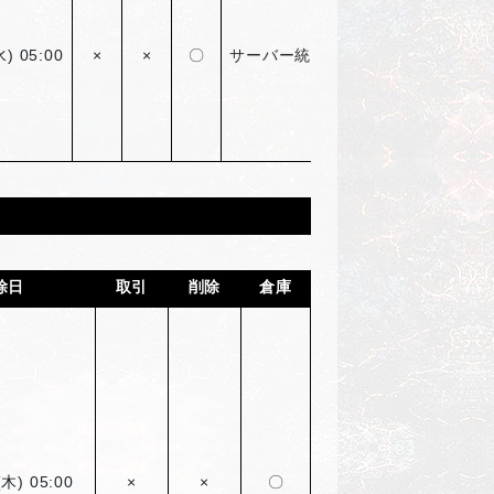
水) 05:00
×
×
〇
サーバー統合アカウント限定48回
除日
取引
削除
倉庫
(
木) 05:00
×
×
〇