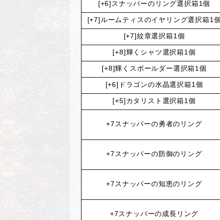
[+6]
スナッパーのリング選択箱
1
個
[+7]
ルームティスのイヤリング選択箱
1
[+7]
紋章選択箱
1
個
[+8]
輝くシャツ選択箱
1
個
[+8]
輝くスポールダー選択箱
1
個
[+6]
ドラゴンの水晶選択箱
1
個
[+5]
カタリスト選択箱
1
個
+7
スナッパーの勇者のリング
+7
スナッパーの防御のリング
+7
スナッパーの知恵のリング
+7
スナッパーの成長リング