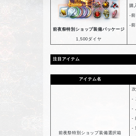
購
-
前
-
前
前夜祭特別ショップ装備パッケージ
1,500
ダイヤ
注目アイテム
アイテム名
-
-
-
-
前夜祭特別ショップ装備選択箱