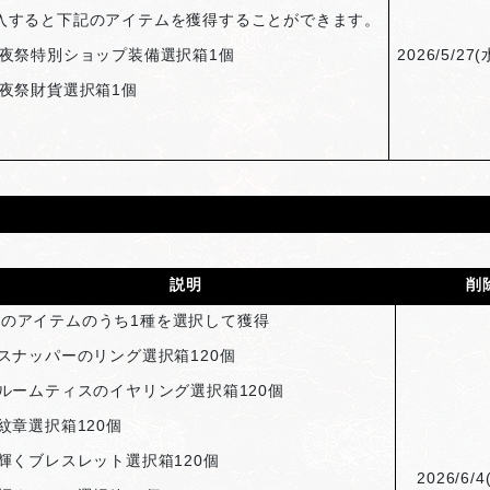
入すると下記のアイテムを獲得することができます。
夜祭特別ショップ装備選択箱1個
2026/5/27(
夜祭財貨選択箱1個
説明
削
次のアイテムのうち1種を選択して獲得
スナッパーのリング選択箱120個
ルームティスのイヤリング選択箱120個
紋章選択箱120個
輝くブレスレット選択箱120個
2026/6/4