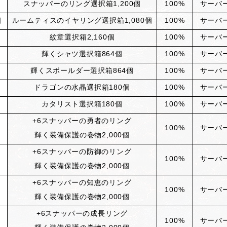
スナッパーのリング選択箱
1,200
個
100%
サーバ
個
ルームティスのイヤリング選択箱
1,080
個
100%
サーバ
紋章選択箱
2,160
個
100%
サーバ
輝くシャツ選択箱
864
個
100%
サーバ
輝くスポールダー選択箱
864
個
100%
サーバ
ドラゴンの水晶選択箱
180
個
100%
サーバ
カタリスト選択箱
180
個
100%
サーバ
+6
スナッパーの勇者のリング
100%
サーバ
輝く装備保護の巻物2,000個
+6
スナッパーの防御のリング
100%
サーバ
輝く装備保護の巻物2,000個
+6
スナッパーの知恵のリング
100%
サーバ
輝く装備保護の巻物2,000個
+6
スナッパーの成長リング
100%
サーバ