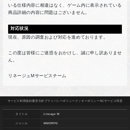
いる仕様内容に相違はなく、ゲーム内に表示されている
商品詳細の内容に問題はございません。
対応状況
現在、原因の調査および対応を進めております。
この度は皆様にご迷惑をおかけし、誠に申し訳ありませ
ん。
リネージュMサービスチーム
サービス
利用規約
運営方針
プライバシー
ポリシー
クッキー
ポリシー
NCサービス
同意
タイトル
Lineage M
ジャンル
MMORPG