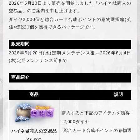
2026
年5月20日より販売を開始しました「ハイネ城商人の
交易品」のご案内を申し上げます。
ダイヤ2,000個と総合カード合成ポイントの巻物選択箱(英
雄>伝説)1個を獲得できるパッケージです。
販売期間
2026
年5月20日(水)定期メンテナンス後～2026年6月4日
(木)定期メンテナンス前まで
商品紹介
商品
説明
購入すると下記のアイテムを獲得する
-2,000
ダイヤ
-
総合カード合成ポイントの巻物選択箱(
ハイネ城商人の交易品
¥5,600