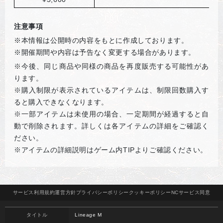
注意事項
※本情報は公開時の内容をもとに作成しております。
※開催期間や内容は予告なく変更する場合があります。
※
今後、同じ商品や同様の商品を再度販売する可能性があ
ります。
※購入制限が表示されているアイテムは、制限回数購入す
ると購入できなくなります。
※一部アイテムは未使用の場合、一定期間が経過すると自
動で削除されます。詳しくは各アイテムの詳細をご確認く
ださい。
※アイテムの詳細説明はゲーム内
TIP
よりご確認ください。
サービス
利用規約
運営方針
プライバシー
ポリシー
クッキー
ポリシー
NCサービス
同意
タイトル
Lineage M